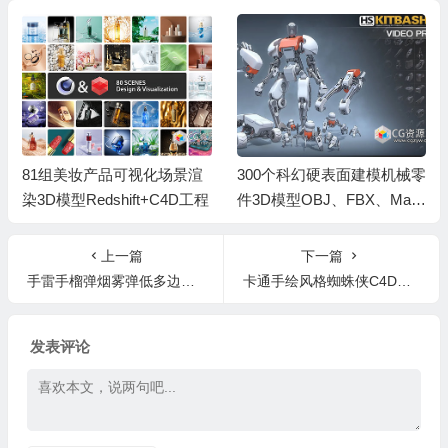
81组美妆产品可视化场景渲
300个科幻硬表面建模机械零
染3D模型Redshift+C4D工程
件3D模型OBJ、FBX、May
a和Blender格式 Hard-Surfac
e Kitbash Vol.1
上一篇
下一篇
手雷手榴弹烟雾弹低多边形3D模型 CGTrader – Grenades Pack Low-poly 3D model
卡通手绘风格蜘蛛侠C4D教程 Cinema 4D – Creating Spider-Man: Into the Spider-Verse’ Style Toon Shader Tutorial
发表评论