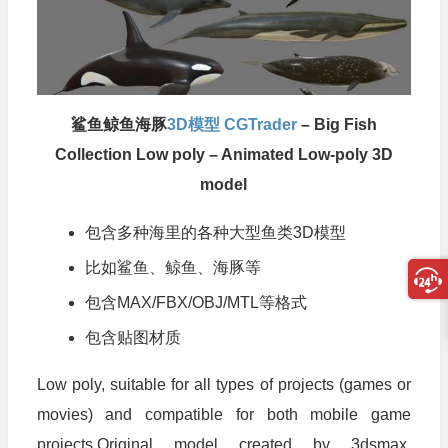
鲨鱼鲸鱼海豚
3D模型
CGTrader
– Big Fish
Collection Low poly – Animated Low-poly 3D
model
包含多种海里的各种大型鱼类
3D模型
比如鲨鱼、鲸鱼、海豚等
包含MAX/FBX/OBJ/MTL等格式
包含贴图材质
Low poly, suitable for all types of projects (games or
movies) and compatible for both mobile game
projects.Original model created by 3dsmax.