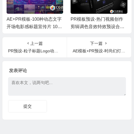
AE+PR模板-100种动态文字
PR模板预设-热门视频创作
开场电影感标题宣传片 100
剪辑调色音效特效预设合集
Cinematic Titles Bundle
+中文字幕教程 FINE CUT Si
gnature Pack + Tutorials
上一篇
下一篇
PR预设-粒子标题Logo动画 Particle Swish Title
AE模板+PR预设-时尚幻灯片快速视频片头 Fast Opener
发表评论