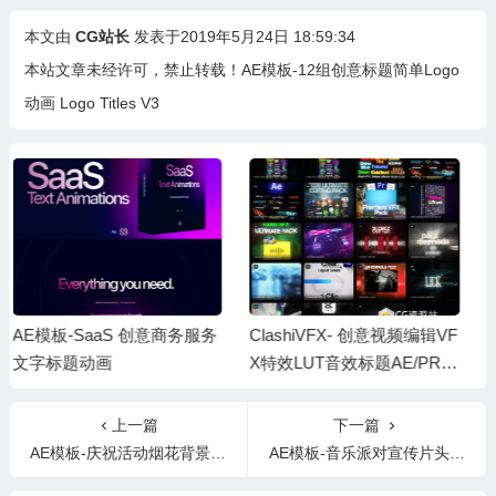
本文由
CG站长
发表于2019年5月24日 18:59:34
本站文章未经许可，禁止转载！
AE模板-12组创意标题简单Logo
动画 Logo Titles V3
ClashiVFX- 创意视频编辑VF
AE+PR模板-100种动态文字
X特效LUT音效标题AE/PR模
开场电影感标题宣传片 100
板套装包 ClashiVFX ALL PR
Cinematic Titles Bundle
ODUCTS
上一篇
下一篇
AE模板-庆祝活动烟花背景文字标题开场 Fireworks
AE模板-音乐派对宣传片头Music Party