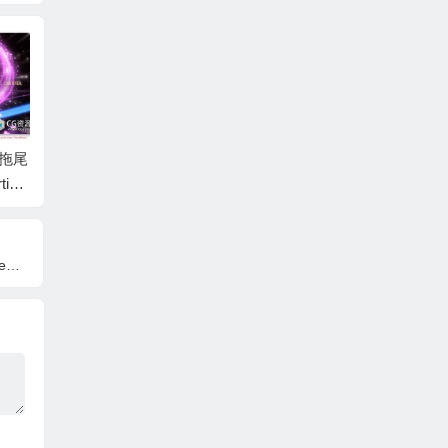
子拖尾
AE+PR模板-时尚Chro
AE模板-暗黑光线扫光
AE模
icle
me铬合金彩色涂鸦风
logo动画 Dark Logo R
Logo动画
eal
格Logo文字动画
eveal
Logo R
I