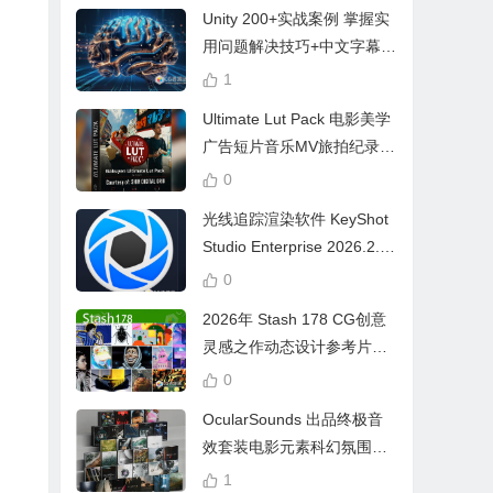
Unity 200+实战案例 掌握实
用问题解决技巧+中文字幕 L
earn Problem Solving
1
Ultimate Lut Pack 电影美学
广告短片音乐MV旅拍纪录片
视频调色预设
0
光线追踪渲染软件 KeyShot
Studio Enterprise 2026.2.1
Win中文版
0
2026年 Stash 178 CG创意
灵感之作动态设计参考片广
告视频动画短片合集
0
OcularSounds 出品终极音
效套装电影元素科幻氛围冲
击无人机音效素材包 Full Ac
1