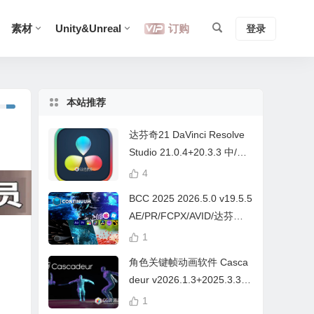
素材
Unity&Unreal
订购
登录
本站推荐
达芬奇21 DaVinci Resolve
Studio 21.0.4+20.3.3 中/英
文 Win/Mac
4
BCC 2025 2026.5.0 v19.5.5
AE/PR/FCPX/AVID/达芬奇
视频特效插件Continuum Wi
1
n/Mac Intel/M芯片
角色关键帧动画软件 Casca
deur v2026.1.3+2025.3.3
Win/Mac+中文字幕教程
1