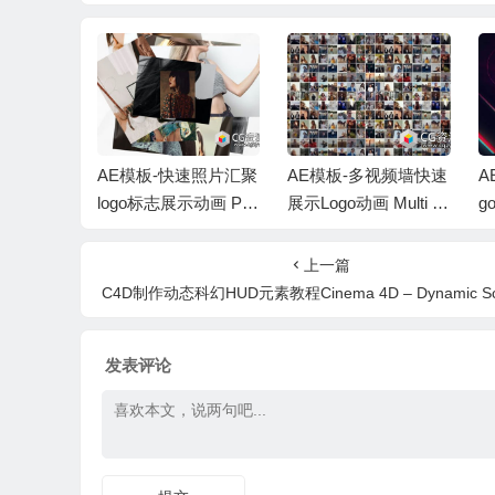
光光线描边
AE模板-快速照片汇聚
AE模板-多视频墙快速
A
t Stroke
logo标志展示动画 Pho
展示Logo动画 Multi Vi
g
to Logo Reveals
deo Logo Reveal
R
上一篇
C4D制作动态科幻HUD元素教程Cinema 4D – Dynamic Sci-Fi HUD Element Tuto
发表评论