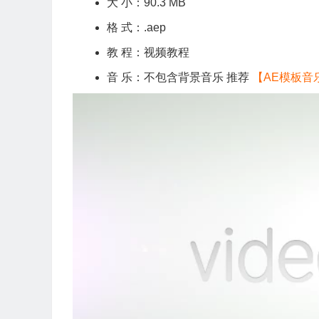
大 小：90.3 MB
格 式：.aep
教 程：视频教程
音 乐：不包含背景音乐 推荐
【AE模板音
视
频
播
放
器