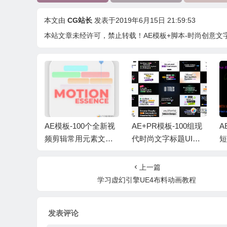
本文由
CG站长
发表于2019年6月15日 21:59:53
本站文章未经许可，禁止转载！
AE模板+脚本-时尚创意文字标题排
-100种动
AE模板-100个全新视
AE+PR模板-100组现
A
电影感标
频剪辑常用元素文字
代时尚文字标题UI排
短
Cinemat
动画素材包 Editing Sh
版动画 UI Typography
文
dle
ift – Motion Essence P
Pack
Te
上一篇
ack v2
gr
学习虚幻引擎UE4布料动画教程
发表评论