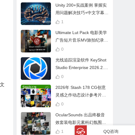
Unity 200+实战案例 掌握实
用问题解决技巧+中文字幕 L
earn Problem Solving
1
Ultimate Lut Pack 电影美学
广告短片音乐MV旅拍纪录片
视频调色预设
0
光线追踪渲染软件 KeyShot
Studio Enterprise 2026.2.1
Win中文版
0
文
2026年 Stash 178 CG创意
灵感之作动态设计参考片广
告视频动画短片合集
0
OcularSounds 出品终极音
效套装电影元素科幻氛围冲
击无人机音效素材包 Full Ac
1
QQ咨询