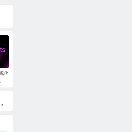
品现代
AE模板-SaaS 创意商
ClashiVFX- 创意视频
AE+P
题字
务服务文字标题动画
编辑VFX特效LUT音效
态文字
ts
标题AE/PR模板套装
题宣传片 
包 ClashiVFX ALL PR
ic Titl
ODUCTS
e