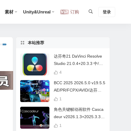
素材
Unity&Unreal
订购
登录
本站推荐
达芬奇21 DaVinci Resolve
Studio 21.0.4+20.3.3 中/英
文 Win/Mac
4
BCC 2025 2026.5.0 v19.5.5
AE/PR/FCPX/AVID/达芬奇
视频特效插件Continuum Wi
1
n/Mac Intel/M芯片
角色关键帧动画软件 Casca
deur v2026.1.3+2025.3.3
Win/Mac+中文字幕教程
1