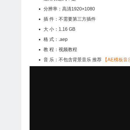
分辨率：高清1920×1080
插 件：不需要第三方插件
大 小：1.16 GB
格 式：.aep
教 程：视频教程
音 乐：不包含背景音乐 推荐
【AE模板音