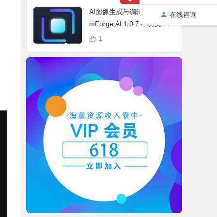
cess Bundle
AI图像生成与编辑软件 Drea
在线咨询
mForge AI 1.0.7 中英文多
语言 Win 本地离线运行
1