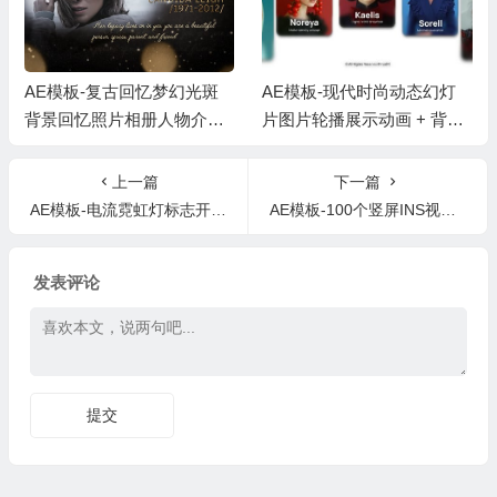
回忆梦幻光斑
AE模板-现代时尚动态幻灯
AE+PR模板-简
相册人物介绍
片图片轮播展示动画 + 背景
日常生活短视频照
乐
音乐
头 + 背景音乐
上一篇
下一篇
AE模板-电流霓虹灯标志开场Logo动画 Electric and Neon Logo Reveal
AE模板-100个竖屏INS视频包装片头动画Instagram Stories
发表评论