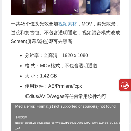
一共45个镜头光效叠加
视频素材
，MOV，漏光散景，
过渡和复古包。不包含透明通道，视频混合模式改成
Screen(屏幕/滤色)即可去黑底
分辨率：全高清：1920 x 1080
格 式：MOV格式，不包含透明通道
大 小：1.42 GB
使用软件：AE/Prmiere/
fcpx
/Edius/AVID/Vegas等任何常用软件均可
Media error: Format(s) not supported or source(s) not found
视
频
下载文件:
https://cloud.video.taobao.com//play/u/1663100618/p/2/e/6/t/1/243579933758.mp4?
播
_=1