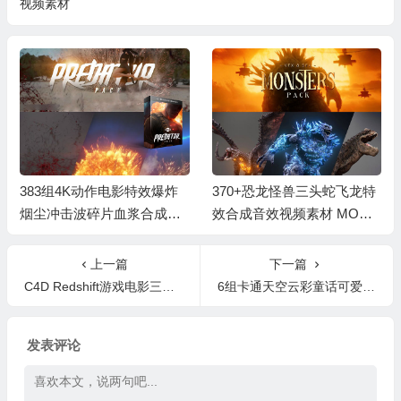
视频素材
383组4K动作电影特效爆炸
370+恐龙怪兽三头蛇飞龙特
烟尘冲击波碎片血浆合成特
效合成音效视频素材 MONS
效视频素材 Bigfilms PREDA
TERS Pack
TOR Pack
上一篇
下一篇
C4D Redshift游戏电影三维模型渲染Cinema 4D教程
6组卡通天空云彩童话可爱祝福背景儿童电视节目包装视频素材
发表评论