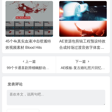
45个4k真实血液冲击喷溅特
AE资源包剪辑工程预设特效
效视频素材 Blood Hits
合成转场过渡音效字体套装
合集 KL4PS IRL Editing Pac
k
上一篇
下一篇
99个卡通喜剧滑稽幽默动物游戏节目搞笑音效素材
AE模板-复古婚礼照片回忆幻灯片相册片头
发表评论