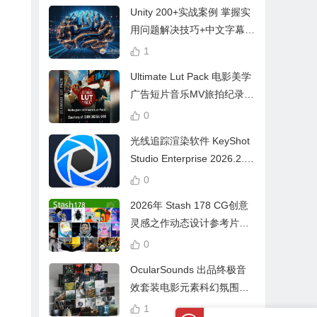
Unity 200+实战案例 掌握实
用问题解决技巧+中文字幕 L
earn Problem Solving
1
Ultimate Lut Pack 电影美学
广告短片音乐MV旅拍纪录片
视频调色预设
0
光线追踪渲染软件 KeyShot
Studio Enterprise 2026.2.1
Win中文版
0
2026年 Stash 178 CG创意
灵感之作动态设计参考片广
告视频动画短片合集
0
OcularSounds 出品终极音
效套装电影元素科幻氛围冲
击无人机音效素材包 Full Ac
1