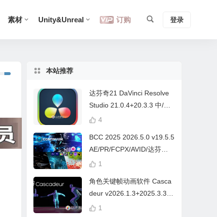
素材
Unity&Unreal
订购
登录
本站推荐
达芬奇21 DaVinci Resolve
Studio 21.0.4+20.3.3 中/英
文 Win/Mac
4
BCC 2025 2026.5.0 v19.5.5
AE/PR/FCPX/AVID/达芬奇
视频特效插件Continuum Wi
1
n/Mac Intel/M芯片
角色关键帧动画软件 Casca
deur v2026.1.3+2025.3.3
Win/Mac+中文字幕教程
1