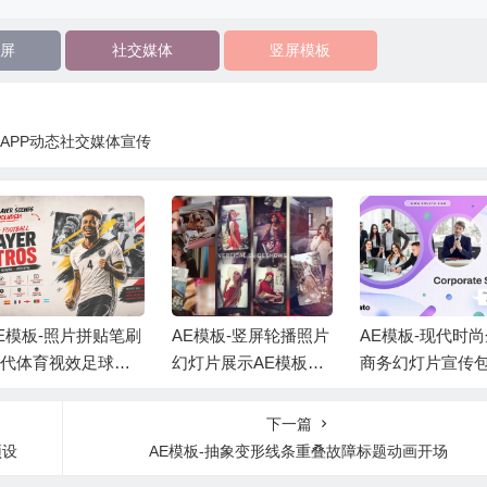
屏
社交媒体
竖屏模板
尚APP动态社交媒体宣传
AE模板-竖屏轮播照片
AE模板-现代时尚企业
AE模板-快
幻灯片展示AE模板
商务幻灯片宣传包装
合作企业团
+背景音乐 Vertical Sli
片头 +背景音乐
头+背景音乐
deshow
下一篇
预设
AE模板-抽象变形线条重叠故障标题动画开场