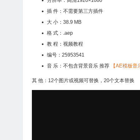
分辨率：高清1920×1080
插 件：不需要第三方插件
大 小：38.9 MB
格 式：.aep
教 程：视频教程
编号：25953541
音 乐：不包含背景音乐 推荐
【AE模板音
其 他：12个图片或视频可替换，20个文本替换