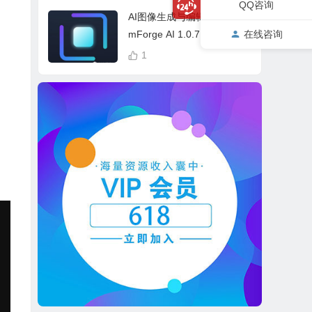
QQ咨询
cess Bundle
AI图像生成与编辑软件 Drea
mForge AI 1.0.7 中英文多
在线咨询
语言 Win 本地离线运行
1