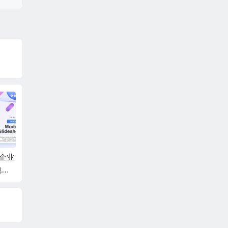
速时尚商务
AE模板-复古回忆梦幻
AE模板-现代时尚动态
A
队宣传片
光斑背景回忆照片相
幻灯片图片轮播展示
相
册人物介绍片头 + 背
动画 + 背景音乐
照
景音乐
音