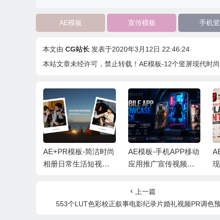
AE模板
宣传模板
手机竖
本文由
CG站长
发表于2020年3月12日 22:46:24
本站文章未经许可，禁止转载！
AE模板-12个竖屏现代时
R模板-简洁时尚
AE模板-手机APP移动
AE模板-照片拼贴笔刷
常生活短视频
应用推广宣传视频展
现代体育视效足球运
片头 + 背景
示+背景音乐
动员介绍 +背景音乐
上一篇
553个LUT色彩校正叙事电影纪录片婚礼视频PR调色