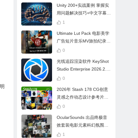
Unity 200+实战案例 掌握实
用问题解决技巧+中文字幕 L
earn Problem Solving
1
Ultimate Lut Pack 电影美学
广告短片音乐MV旅拍纪录片
视频调色预设
0
光线追踪渲染软件 KeyShot
Studio Enterprise 2026.2.1
Win中文版
0
个明
2026年 Stash 178 CG创意
灵感之作动态设计参考片广
告视频动画短片合集
0
OcularSounds 出品终极音
效套装电影元素科幻氛围冲
击无人机音效素材包 Full Ac
1