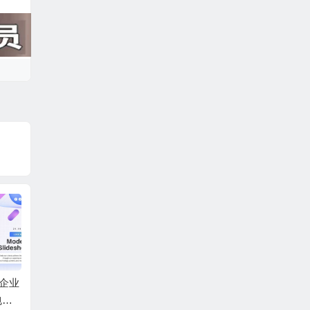
尚企业
AE模板-快速时尚商务
AE模板-复古回忆梦幻
AE模
包装
合作企业团队宣传片
光斑背景回忆照片相
幻灯片