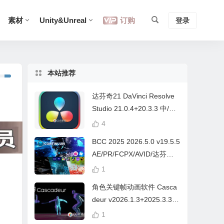
素材
Unity&Unreal
订购
登录
本站推荐
达芬奇21 DaVinci Resolve
Studio 21.0.4+20.3.3 中/英
文 Win/Mac
4
BCC 2025 2026.5.0 v19.5.5
AE/PR/FCPX/AVID/达芬奇
视频特效插件Continuum Wi
1
n/Mac Intel/M芯片
角色关键帧动画软件 Casca
deur v2026.1.3+2025.3.3
Win/Mac+中文字幕教程
1