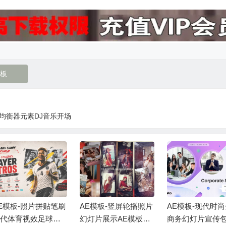
板
景均衡器元素DJ音乐开场
E模板-照片拼贴笔刷
AE模板-竖屏轮播照片
AE模板-现代时
现代体育视效足球运
幻灯片展示AE模板
商务幻灯片宣传