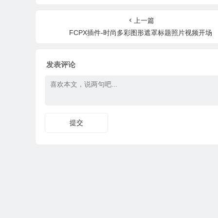
音乐
照片开场片头 + 背景
示+背景音乐
动
音乐
上一篇
FCPX插件-时尚多彩图形遮罩标题照片视频开场
发表评论