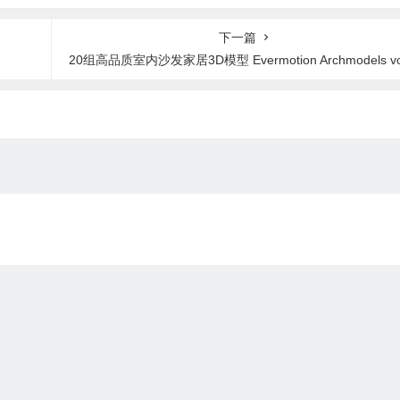
员介绍 +背景音乐
+背景音乐 Vertical Sli
片头 +背景音乐
deshow
下一篇
20组高品质室内沙发家居3D模型 Evermotion Archmodels vol. 19