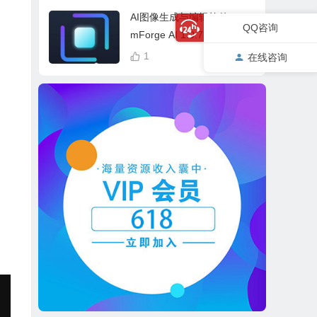
cess Bundle
AI图像生成与编辑软件 Drea
QQ咨询
mForge AI 1.0.7 中英文多
语言 Win 本地离线运行
1
在线咨询