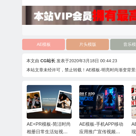
AE模板
片头模版
音乐模
本文由
CG站长
发表于2020年3月18日 00:44:23
本站文章未经许可，禁止转载！
AE模板-明亮时尚渐变背
代时尚动态
AE+PR模板-简洁时尚
AE模板-手机APP移动
A
轮播展示
相册日常生活短视频
应用推广宣传视频展