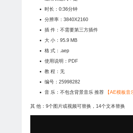
时长：0:36分钟
分辨率：3840X2160
插 件：不需要第三方插件
大 小：95.9 MB
格 式：.aep
使用说明：PDF
教 程：无
编号：25998282
音 乐：不包含背景音乐 推荐
【AE模板音
其 他：9个图片或视频可替换，14个文本替换