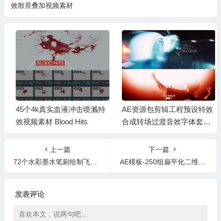
效散景叠加视频素材
45个4k真实血液冲击喷溅特
AE资源包剪辑工程预设特效
效视频素材 Blood Hits
合成转场过渡音效字体套装
合集 KL4PS IRL Editing Pac
k
上一篇
下一篇
72个水彩墨水笔刷绘制飞溅喷雾元素视频素材
AE模板-250组扁平化二维卡通设计图标动画
发表评论