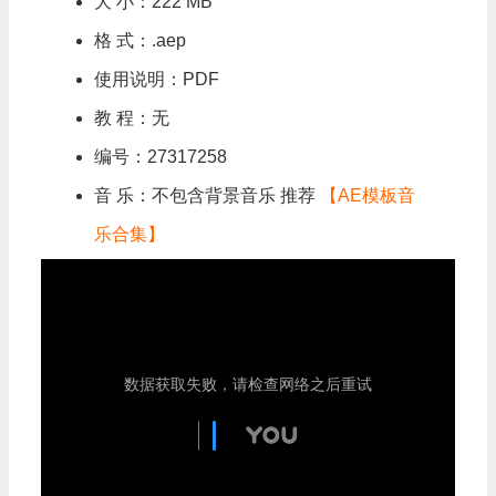
大 小：222 MB
格 式：.aep
使用说明：PDF
教 程：无
编号：27317258
音 乐：不包含背景音乐 推荐
【AE模板音
乐合集】