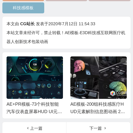
科技感模板
本文由
CG站长
发表于2020年7月12日 11:54:33
本站文章未经许可，禁止转载！
AE模板-E3D科技感互联网医疗机
器人创新技术包装动画
AE+PR模板-73个科技智能
AE模板-200组科技感医疗H
汽车仪表盘屏幕HUD UI元素
UD元素解剖信息图动画 200
Car Cluster HUD UI Templat
+ Anatomical Infographics
es
上一篇
下一篇