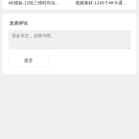
AE模板-12组三维时尚信息图形信息图表设计饼图柱状图生长动画
视频素材-1145个4K卡通风格FX能量闪电笔画形状烟雾元素动画素材
发表评论