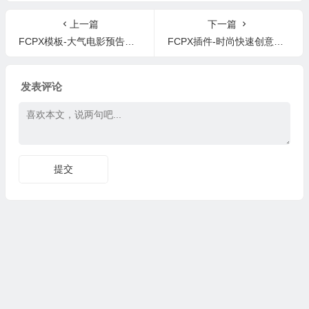
ro Zoom 4.1.1
EMUL8 V2.0
上一篇
下一篇
FCPX模板-大气电影预告片标题粒子背景文字宣传片头
FCPX插件-时尚快速创意文字图片快闪包装片头模板 Fashion Opener
发表评论