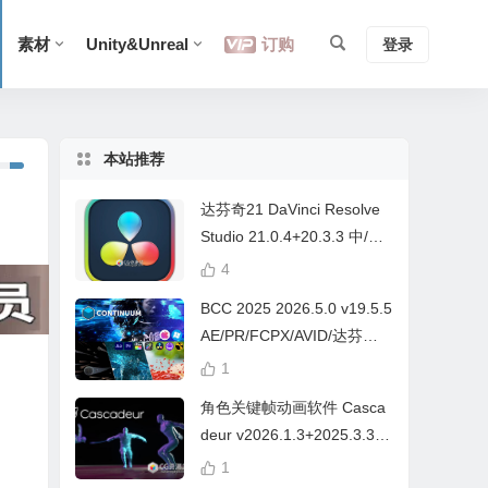
素材
Unity&Unreal
订购
登录
本站推荐
达芬奇21 DaVinci Resolve
Studio 21.0.4+20.3.3 中/英
文 Win/Mac
4
BCC 2025 2026.5.0 v19.5.5
AE/PR/FCPX/AVID/达芬奇
视频特效插件Continuum Wi
1
n/Mac Intel/M芯片
角色关键帧动画软件 Casca
deur v2026.1.3+2025.3.3
Win/Mac+中文字幕教程
1