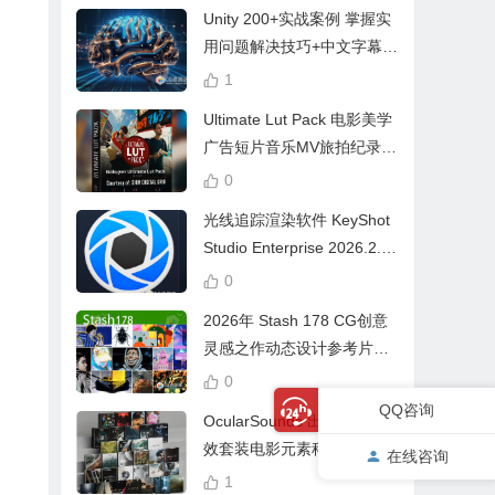
Unity 200+实战案例 掌握实
用问题解决技巧+中文字幕 L
earn Problem Solving
1
Ultimate Lut Pack 电影美学
广告短片音乐MV旅拍纪录片
视频调色预设
0
光线追踪渲染软件 KeyShot
Studio Enterprise 2026.2.1
Win中文版
0
2026年 Stash 178 CG创意
灵感之作动态设计参考片广
告视频动画短片合集
0
QQ咨询
OcularSounds 出品终极音
效套装电影元素科幻氛围冲
在线咨询
击无人机音效素材包 Full Ac
1