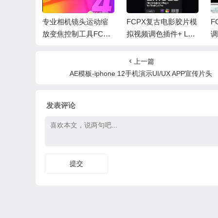
emiere视
专业相机镜头运动缩
FCPX复古电影胶片模
F
FxFact
放变焦控制工具FCPX
拟视频调色插件+ LUT
调
4 Mac
插件 FCBs Pro Zoom
+视频教程 EMUL8 V
设
4.1.1
2.0
os
上一篇
ga
AE模板-iphone 12手机演示UI/UX APP宣传片头
发表评论