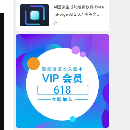
cess Bundle
AI图像生成与编辑软件 Drea
mForge AI 1.0.7 中英文多
语言 Win 本地离线运行
1