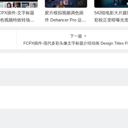
CPX插件-文字标题
胶片模拟视频调色插
542组电影大片摄
色视频特效转场预
件 Dehancer Pro 达芬
彩校正变暗曝光
合集8套 Rocket Ro
奇/FCPX/AE/PR Win/
颜色增益LUT调
ter Final Cut Pro Me
Mac
设FCPX/达芬奇/AE
下一篇
 Bundle
emiere/PS
FCPX插件-现代多彩头像文字标题介绍动画 Design Titles P