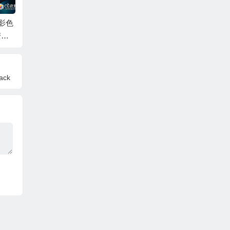
影色
PR+FCPX+达芬奇复
FCPX插件-75个时尚
FCPX/
变亮
古电影胶片漏光灰尘
美妆产品视觉包装文
觉特效插
色预
颗粒转场预设 Retro Fi
字标题转场展示动画
ory Pr
/Pr
lm Burn Transitions 4
预设+ LUT调色预设
K
mBeauty
ack