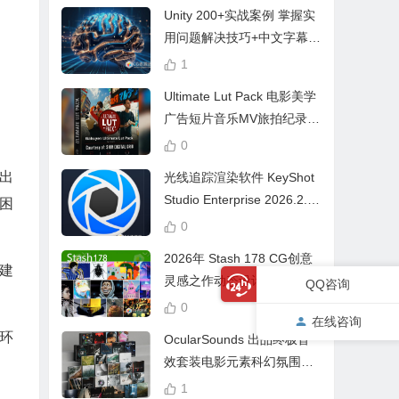
Unity 200+实战案例 掌握实
用问题解决技巧+中文字幕 L
earn Problem Solving
1
Ultimate Lut Pack 电影美学
广告短片音乐MV旅拍纪录片
视频调色预设
0
出
光线追踪渲染软件 KeyShot
Studio Enterprise 2026.2.1
常困
Win中文版
0
2026年 Stash 178 CG创意
建
灵感之作动态设计参考片广
QQ咨询
告视频动画短片合集
0
在线咨询
（环
OcularSounds 出品终极音
效套装电影元素科幻氛围冲
击无人机音效素材包 Full Ac
1