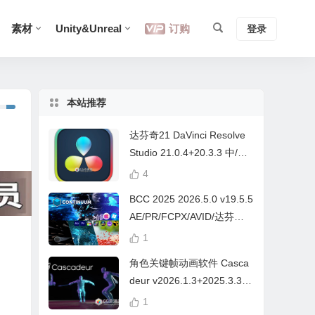
素材
Unity&Unreal
订购
登录
本站推荐
达芬奇21 DaVinci Resolve
Studio 21.0.4+20.3.3 中/英
文 Win/Mac
4
BCC 2025 2026.5.0 v19.5.5
AE/PR/FCPX/AVID/达芬奇
视频特效插件Continuum Wi
1
n/Mac Intel/M芯片
角色关键帧动画软件 Casca
deur v2026.1.3+2025.3.3
Win/Mac+中文字幕教程
1