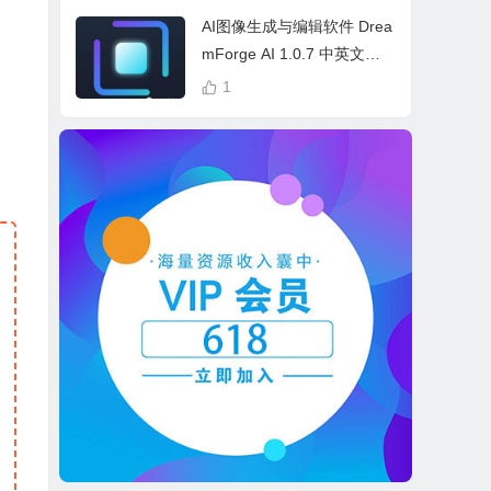
cess Bundle
AI图像生成与编辑软件 Drea
mForge AI 1.0.7 中英文多
语言 Win 本地离线运行
1