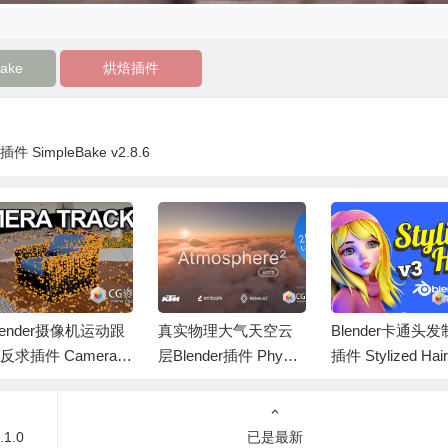
Bake
烘焙插件
 SimpleBake v2.8.6
lender摄像机运动跟
真实物理大气天空云
Blender卡通头
反求插件 Camera T
层Blender插件 Physic
插件 Stylized Hai
cker v6.0.1
al Atmosphere² v2.7.4
O V4.2.1+使用教
1.0
已是最新