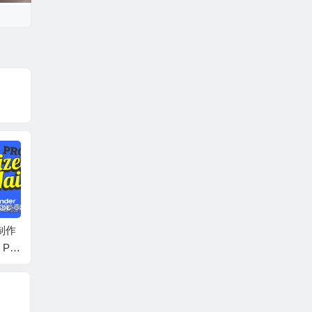
发制作
Blender手机人像面部
Blender插件科幻硬面
随机网
r PR
表情动作捕捉绑定工
无损建模工具ND – No
生成Ble
程
具 Faceit V2.3.73
n Destructive Modellin
dom Fl
g V2.2.1