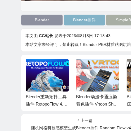
Blender
Blender插件
Simple
本文由
CG站长
发表于2026年8月8日 17:18:43
本站文章未经许可，禁止转载！
Blender PBR材质贴图烘焙插件
技感模型
Blender重新拓扑工具
Blender动漫卡通渲染
B
插件 Ran
插件 RetopoFlow 4.1.
着色插件 Vrtoon Shad
踪
.1.0
9+中文字幕教程
er Manager V2.3.7
ra
上一篇
随机网格科技感模型生成Blender插件 Random Flow v4.