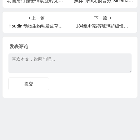
动画滑行撞击伸展旋转无损
媒体制作无损音效 Sinematic
音效 Cartoon Mayhem Mini
Worldized
Library
上一篇
下一篇
Houdini动物生物毛发皮草完整制作视频教程
184组4K破碎玻璃超级慢动作转场背景特效合成高清视频素材 BB 13
发表评论