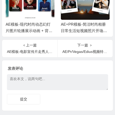
AE模板-现代时尚动态幻灯
AE+PR模板-简洁时尚相册
片图片轮播展示动画 + 背景
日常生活短视频照片开场片
音乐
头 + 背景音乐
上一篇
下一篇
AE模板-电影宣传片走秀人物介绍片头
AE/Pr/Vegas/Edius视频特效转场插件 NewBlueFX TotalFX v7.5.210310 Win破解版
发表评论