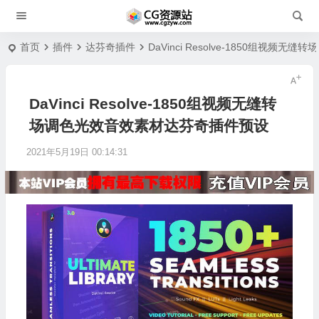
首页
插件
达芬奇插件
DaVinci Resolve-1850组视
DaVinci Resolve-1850组视频无缝转
场调色光效音效素材达芬奇插件预设
2021年5月19日 00:14:31