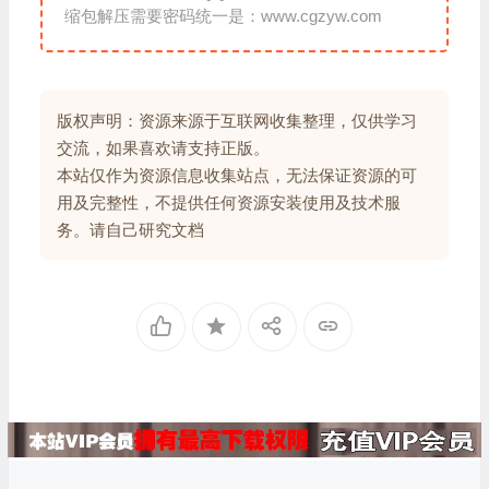
缩包解压需要密码统一是：www.cgzyw.com
版权声明：资源来源于互联网收集整理，仅供学习
交流，如果喜欢请支持正版。
本站仅作为资源信息收集站点，无法保证资源的可
用及完整性，不提供任何资源安装使用及技术服
务。请自己研究文档