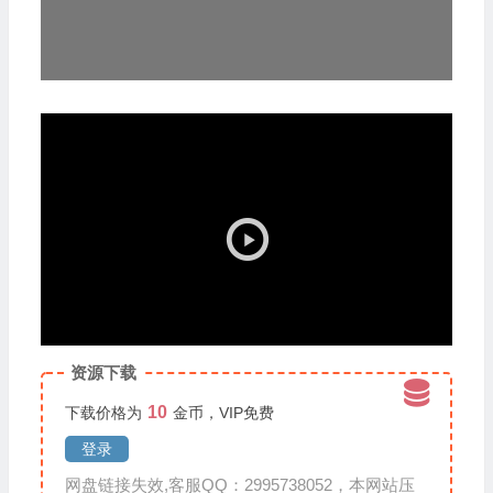
视
频
播
放
器
资源下载
10
下载价格为
金币，VIP免费
登录
网盘链接失效,客服QQ：2995738052，本网站压