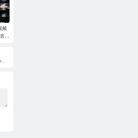
意视频
AE+PR模板-简洁时尚
AE+PR模板-100种动
PR模
T音效
相册日常生活短视频
态文字开场电影感标
创作剪
套装
照片开场片头 + 背景
题宣传片 100 Cinemat
效预设
L PR
音乐
ic Titles Bundle
教程 FI
ture Pa
o