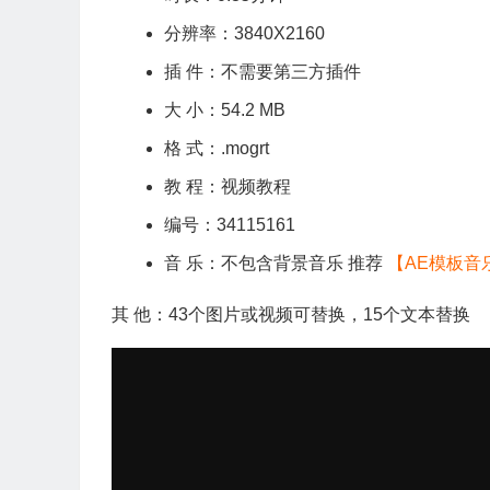
分辨率：3840X2160
插 件：不需要第三方插件
大 小：54.2 MB
格 式：.mogrt
教 程：视频教程
编号：34115161
音 乐：不包含背景音乐 推荐
【AE模板音
其 他：43个图片或视频可替换，15个文本替换