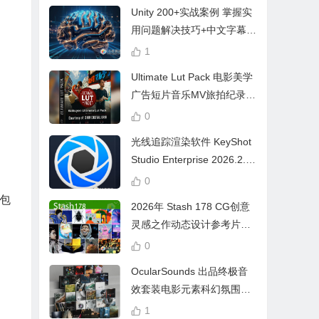
Unity 200+实战案例 掌握实
用问题解决技巧+中文字幕 L
earn Problem Solving
1
Ultimate Lut Pack 电影美学
广告短片音乐MV旅拍纪录片
视频调色预设
0
光线追踪渲染软件 KeyShot
Studio Enterprise 2026.2.1
Win中文版
0
包
2026年 Stash 178 CG创意
灵感之作动态设计参考片广
告视频动画短片合集
0
OcularSounds 出品终极音
效套装电影元素科幻氛围冲
击无人机音效素材包 Full Ac
1