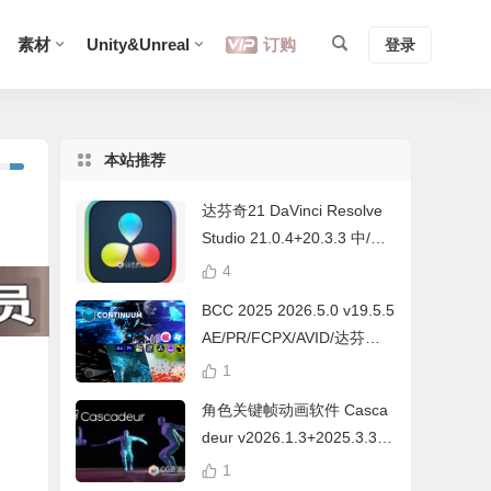
素材
Unity&Unreal
订购
登录
本站推荐
达芬奇21 DaVinci Resolve
Studio 21.0.4+20.3.3 中/英
文 Win/Mac
4
BCC 2025 2026.5.0 v19.5.5
AE/PR/FCPX/AVID/达芬奇
视频特效插件Continuum Wi
1
n/Mac Intel/M芯片
角色关键帧动画软件 Casca
deur v2026.1.3+2025.3.3
Win/Mac+中文字幕教程
1