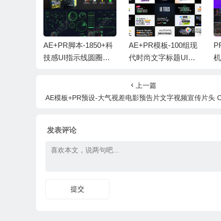
-热门视频
AE+PR脚本-1850+科
AE+PR模板-100组现
P
色音效特
技感UI指示线圆圈边
代时尚文字标题UI排
+中文字幕
框文字标题线条HUD
版动画 UI Typography
损
T Signa
界面动画元素 HUDG
Pack
m
上一篇
utorials
E V2.1
es
AE模板+PR预设-大气视差电影预告片文字视频宣传片头 Cinematic Trai
发表评论