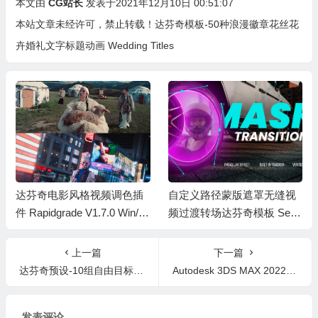
本文由
CG站长
发表于2021年12月10日 00:51:07
本站文章未经许可，禁止转载！
达芬奇模板-50种浪漫徽章花丝花
卉婚礼文字标题动画 Wedding Titles
达芬奇电影风格视频调色插
自定义路径蒙版遮罩无缝视
件 Rapidgrade V1.7.0 Win/M
频过渡转场达芬奇模板 Sea
ac +中英文字幕教程
mless Mask Transitions
上一篇
下一篇
达芬奇预设-10组自由目标点无缝旋转缩放平移转场预设
Autodesk 3DS MAX 2022.3 中文/英文/多语言Win破解版
发表评论