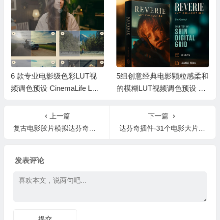
6 款专业电影级色彩LUT视
5组创意经典电影颗粒感柔和
频调色预设 CinemaLife LUT
的模糊LUT视频调色预设 Re
s Pro Cinematic Color Gradi
verie LUT Collection
ng for Video
上一篇
下一篇
复古电影胶片模拟达芬奇调色节点+LUT预设 Classic Film Emulation LUTs and PowerGrades
达芬奇插件-31个电影大片标题片尾演员表字幕动画预设 mMake it Cinematic DVR
发表评论