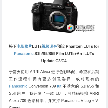
松下
电影胶片
LUTs
视频
调色
预设 Phantom LUTs for
Panasonic
S1h/S5/S5II Film LUTs+Arri LUTs
Update G3/G4
于需要使用 ARRI Alexa 进行色彩匹配、希望在后期
工作流程中拥有更多创意选择，或对现有的
Panasonic
Conversion 709
lut
不满意的 S1H/S5 和
S5II 用户，我开发了一款 LUT，可精确模拟 ARRI
Alexa 709 色彩科学，并支持 Panasonic V-Log + V-
Gamut。