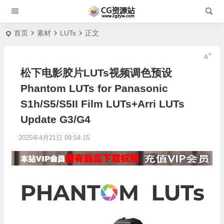
首页
素材
LUTs
正文
松下电影胶片LUTs视频调色预设
Phantom LUTs for Panasonic
S1h/S5/S5II Film LUTs+Arri LUTs
Update G3/G4
2025年4月21日 09:54:15