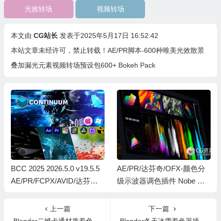
光效转场
视频转场
本文由
CG站长
发表于2025年5月17日 16:52:42
本站文章未经许可，禁止转载！
AE/PR脚本-600种唯美光效散景
叠加漏光元素视频转场预设包600+ Bokeh Pack
BCC 2025 2026.5.0 v19.5.5
AE/PR/达芬奇/OFX-颜色分
AE/PR/FCPX/AVID/达芬奇
级示波器调色插件 Nobe Om
视频特效插件Continuum Wi
niScope v1.11.51 Win/Mac
n/Mac Intel/M芯片
上一篇
下一篇