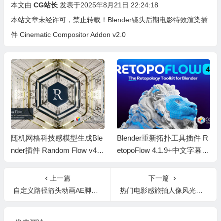
本文由
CG站长
发表于2025年8月21日 22:24:18
本站文章未经许可，禁止转载！
Blender镜头后期电影特效渲染插
件 Cinematic Compositor Addon v2.0
随机网格科技感模型生成Ble
Blender重新拓扑工具插件 R
nder插件 Random Flow v4.
etopoFlow 4.1.9+中文字幕教
1.0
程
上一篇
下一篇
自定义路径箭头动画AE脚本 Head to Line V2.1 + 使用教程
热门电影感旅拍人像风光纪录片松下索尼佳能尼康富士DJI后期调色LUT预设 Gamut – Immersion 1.0+2.0