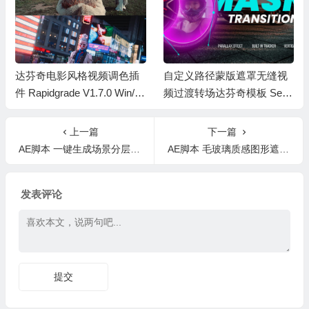
达芬奇电影风格视频调色插
自定义路径蒙版遮罩无缝视
件 Rapidgrade V1.7.0 Win/M
频过渡转场达芬奇模板 Sea
ac +中英文字幕教程
mless Mask Transitions
上一篇
下一篇
AE脚本 一键生成场景分层三维视差MG动画 Parallaxer v3.0+使用教程
AE脚本 毛玻璃质感图形遮罩动画 Liquid Glass V1.1 + 使用教程
发表评论