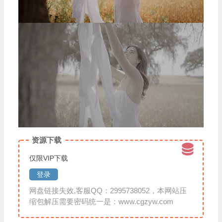
资源下载
仅限VIP下载
登录
网盘链接失效,客服QQ：2995738052，本网站压
缩包解压需要密码统一是：www.cgzyw.com