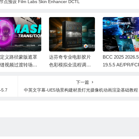
 Film Labs Skin Enhancer DCTL
定义路径蒙版遮罩
达芬奇专业电影胶片
BCC 2025 2026.5
缝视频过渡转场达
色彩模拟全流程调色
19.5.5 AE/PR/FC
奇模板 Seamless M
插件 Win
VID/达芬奇视频
k Transitions
插件Continuum W
下一篇
ac Intel/M芯片
-5.7
中英文字幕-UE5场景构建材质灯光摄像机动画渲染基础教程 SO