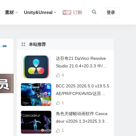
素材
Unity&Unreal
订购
登录
本站推荐
达芬奇21 DaVinci Resolve
Studio 21.0.4+20.3.3 中/英
文 Win/Mac
4
BCC 2025 2026.5.0 v19.5.5
AE/PR/FCPX/AVID/达芬奇
视频特效插件Continuum Wi
1
n/Mac Intel/M芯片
角色关键帧动画软件 Casca
deur v2026.1.3+2025.3.3
Win/Mac+中文字幕教程
1