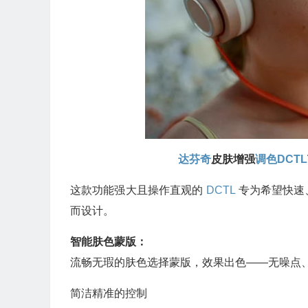
达芬奇
皮肤增强
调色
DCTL
这款功能强大且操作直观的
DCTL
专为希望快速
而设计。
智能肤色蒙版：
流畅无瑕的肤色选择蒙版，效果出色——无噪点
简洁精准的控制