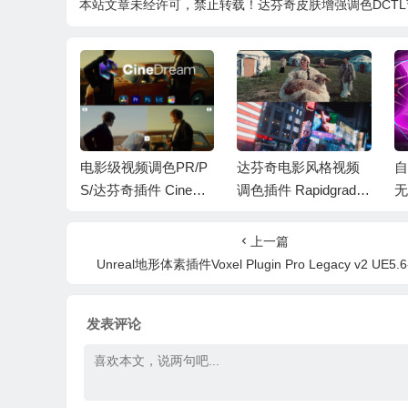
本站文章未经许可，禁止转载！
达芬奇皮肤增强调色DCTL节点预设
奇/OFX-
电影级视频调色PR/P
达芬奇电影风格视频
自
波器调色
S/达芬奇插件 CineDre
调色插件 Rapidgrade
无
mniScop
am V1.1.11 Win+中文
V1.7.0 Win/Mac +中英
芬
Win/Mac
字幕教程
文字幕教程
as
上一篇
Unreal地形体素插件Voxel Plugin Pro Legacy v2 UE5.6
发表评论