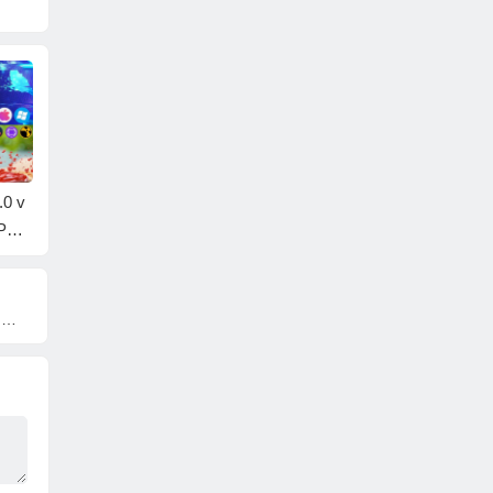
.0 v
AE/PR/达芬奇蓝宝石
达芬奇电影感柯达富
AE/P
PX/A
视频特效转场插件 Sa
士胶片负片模拟调色
颜色分
特效
pphire 2026.51 Adobe/
插件DCTL节点预设 M
插件 No
in/M
OFX/PS/AVX Win/Ma
onoNodes – LOOK LA
e v1.1
c
B PRINT V4+V3.0+V
M
1.1+中文字幕教程