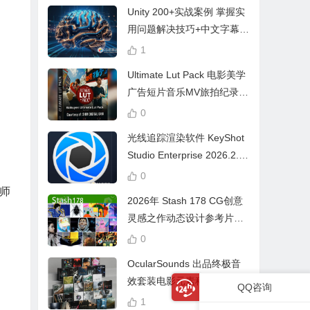
Unity 200+实战案例 掌握实
用问题解决技巧+中文字幕 L
earn Problem Solving
1
Ultimate Lut Pack 电影美学
广告短片音乐MV旅拍纪录片
视频调色预设
0
光线追踪渲染软件 KeyShot
Studio Enterprise 2026.2.1
Win中文版
0
师
2026年 Stash 178 CG创意
灵感之作动态设计参考片广
告视频动画短片合集
0
OcularSounds 出品终极音
效套装电影元素科幻氛围冲
QQ咨询
击无人机音效素材包 Full Ac
1