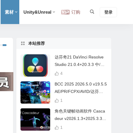
素材
Unity&Unreal
订购
登录
本站推荐
达芬奇21 DaVinci Resolve
Studio 21.0.4+20.3.3 中/英
文 Win/Mac
4
BCC 2025 2026.5.0 v19.5.5
AE/PR/FCPX/AVID/达芬奇
视频特效插件Continuum Wi
1
n/Mac Intel/M芯片
角色关键帧动画软件 Casca
deur v2026.1.3+2025.3.3
Win/Mac+中文字幕教程
1