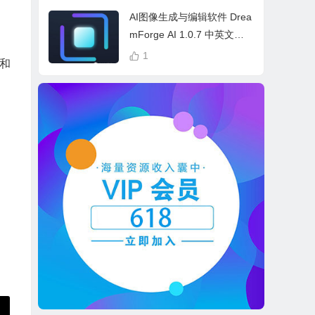
cess Bundle
AI图像生成与编辑软件 Drea
mForge AI 1.0.7 中英文多
语言 Win 本地离线运行
1
影和