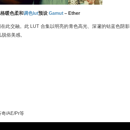
风格暖色柔和
调色
lut
预设
Gamut
– Ether
氛围在此交融。此 LUT 合集以明亮的青色高光、深邃的钴蓝色阴
凡脱俗美感。
芬奇/AE/Pr等