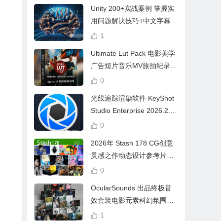
Unity 200+实战案例 掌握实
用问题解决技巧+中文字幕 L
earn Problem Solving
1
Ultimate Lut Pack 电影美学
广告短片音乐MV旅拍纪录片
视频调色预设
0
光线追踪渲染软件 KeyShot
Studio Enterprise 2026.2.1
Win中文版
0
2026年 Stash 178 CG创意
灵感之作动态设计参考片广
告视频动画短片合集
0
OcularSounds 出品终极音
效套装电影元素科幻氛围冲
击无人机音效素材包 Full Ac
1