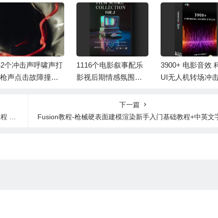
42个冲击声呼啸声打
1116个电影叙事配乐
3900+ 电影音效 
枪声点击故障撞击
影视后期情感氛围渲
UI无人机转场冲
然音效短视频混剪
染转场无损音效 Film
炸机械预告片音
 Hudsonfilms SFX
Score Collection Vol 3
材包 3900+ Cinem
下一篇
ck Vol. 3
Sound Effects
 1-6
Fusion教程-枪械硬表面建模渲染新手入门基础教程+中英文字幕 Introduction to Fusi