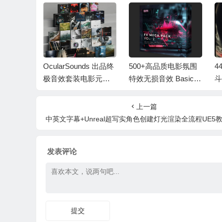
游戏设计配
OcularSounds 出品终
500+高品质电影氛围
4
制作无损
极音效套装电影元素
特效无损音效 Basic
斗
c Worldi
科幻氛围冲击无人机
Wavez FX Mega Pack
自
音效素材包 Full Acce
Vol.2
包
上一篇
ss Bundle
Pa
中英文字幕+Unreal超写实角色创建灯光渲染全流程UE5教程 Hyperreal 3D Character Creation in UE5
发表评论