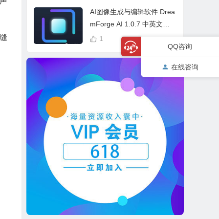
声
cess Bundle
AI图像生成与编辑软件 Drea
mForge AI 1.0.7 中英文多
语言 Win 本地离线运行
缝
1
QQ咨询
在线咨询