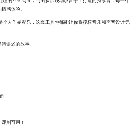
处理的立式钢琴，到由多层现场录音手工打造的持续音，每一个
的情感体验。
是个人作品配乐，这套工具包都能让你将授权音乐和声音设计无
等待讲述的故事。
角
线，即刻可用！