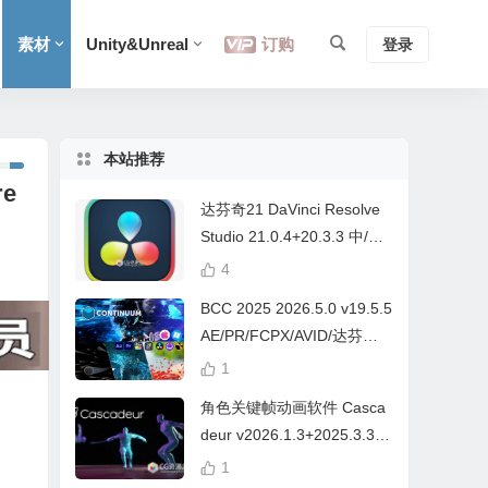
素材
Unity&Unreal
订购
登录
本站推荐
e
达芬奇21 DaVinci Resolve
Studio 21.0.4+20.3.3 中/英
文 Win/Mac
4
BCC 2025 2026.5.0 v19.5.5
AE/PR/FCPX/AVID/达芬奇
视频特效插件Continuum Wi
1
n/Mac Intel/M芯片
角色关键帧动画软件 Casca
deur v2026.1.3+2025.3.3
Win/Mac+中文字幕教程
1