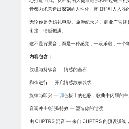
心打造而成。从轻柔的大提琴渐强和经过磁带机
音都力求营造出深刻的人性化、怀旧和引人入胜
无论你是为婚礼电影、旅游纪录片、商业广告还
衔接，情感饱满。
这不是背景音，而是一种感觉，一段乐谱，一个
内容包含：
纹理与持续音 — 情感的基石
和弦进行 — 开启情感故事弧线
旋律与即兴 —
调色
板上的色彩，歌曲中闪耀的主
音调冲击/渐强/特效 — 塑造你的过渡
由 CHPTRS 混音 — 来自 CHPTRS 的预设弧