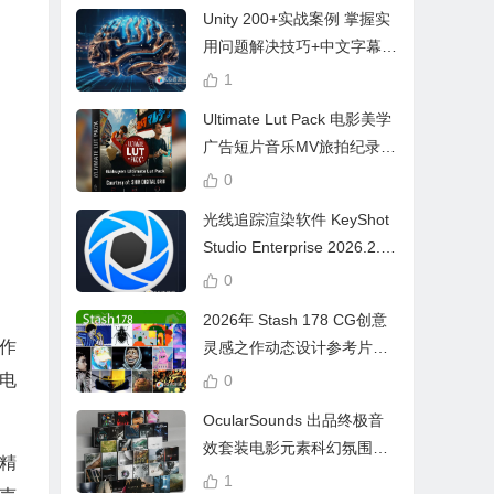
Unity 200+实战案例 掌握实
用问题解决技巧+中文字幕 L
earn Problem Solving
1
Ultimate Lut Pack 电影美学
广告短片音乐MV旅拍纪录片
视频调色预设
0
光线追踪渲染软件 KeyShot
Studio Enterprise 2026.2.1
Win中文版
0
2026年 Stash 178 CG创意
作
灵感之作动态设计参考片广
告视频动画短片合集
电
0
OcularSounds 出品终极音
效套装电影元素科幻氛围冲
精
击无人机音效素材包 Full Ac
1