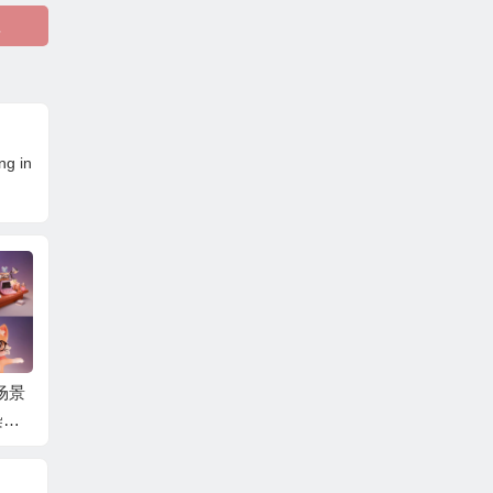
程
g in
猫场景
中文字幕-ZBrush概念
使用Substance Desig
CGBoo
染基
图到最终雕塑风格化3
ner创建逼真写实岩石
人硬表
幕
D角色建模教程 Every
材质全流程视频课程
质绑定
thing I Know About Sc
中文字幕
教程 Rob