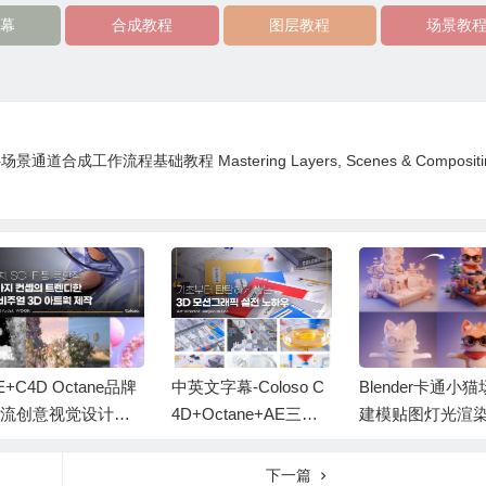
幕
合成教程
图层教程
场景教
通道合成工作流程基础教程 Mastering Layers, Scenes & Compositin
E+C4D Octane品牌
中英文字幕-Coloso C
Blender卡通小
流创意视觉设计动
4D+Octane+AE三维
建模贴图灯光渲
教程+中英文字幕
动态图形创意视觉动
础教程+中英文字
画教程
下一篇