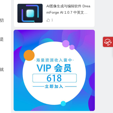
cess Bundle
AI图像生成与编辑软件 Drea
mForge AI 1.0.7 中英文多
语言 Win 本地离线运行
1
切
是
就