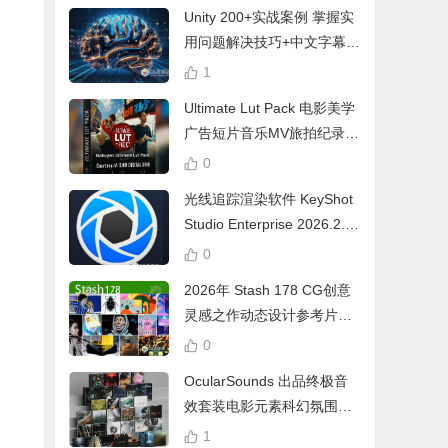
Unity 200+实战案例 掌握实
用问题解决技巧+中文字幕 L
earn Problem Solving
1
Ultimate Lut Pack 电影美学
广告短片音乐MV旅拍纪录片
视频调色预设
0
光线追踪渲染软件 KeyShot
Studio Enterprise 2026.2.1
Win中文版
0
2026年 Stash 178 CG创意
灵感之作动态设计参考片广
告视频动画短片合集
0
OcularSounds 出品终极音
效套装电影元素科幻氛围冲
击无人机音效素材包 Full Ac
1