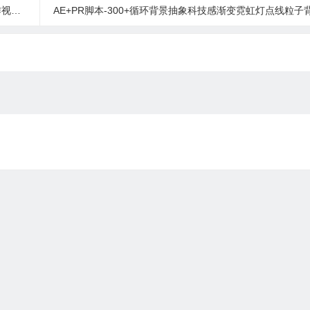
材包
AE+PR脚本-300+循环背景抽象科技感渐变霓虹灯点线粒子背景循环动画预