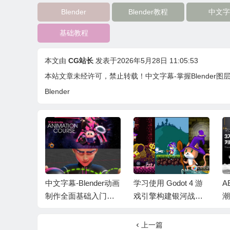
Blender
Blender教程
中文字
基础教程
本文由
CG站长
发表于2026年5月28日 11:05:53
本站文章未经许可，禁止转载！
中文字幕-掌握Blender图层场景
Blender
lender机器
中文字幕-Blender动画
学习使用 Godot 4 游
A
模贴图材
制作全面基础入门教
戏引擎构建银河战士
潮
渲染基础
程 TOAnimate Blende
恶魔城游戏教程 Build
画
Planet
r Basics Course
a Metroidvania in God
上一篇