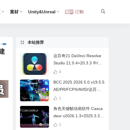
区
素材
Unity&Unreal
订购
本站推荐
色建
达芬奇21 DaVinci Resolve
Studio 21.0.4+20.3.3 中/英
文 Win/Mac
4
BCC 2025 2026.5.0 v19.5.5
AE/PR/FCPX/AVID/达芬奇
视频特效插件Continuum Wi
1
n/Mac Intel/M芯片
角色关键帧动画软件 Casca
deur v2026.1.3+2025.3.3
Win/Mac+中文字幕教程
1