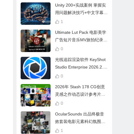
Unity 200+实战案例 掌握实
用问题解决技巧+中文字幕 L
earn Problem Solving
1
Ultimate Lut Pack 电影美学
广告短片音乐MV旅拍纪录片
视频调色预设
0
光线追踪渲染软件 KeyShot
Studio Enterprise 2026.2.1
Win中文版
0
2026年 Stash 178 CG创意
灵感之作动态设计参考片广
告视频动画短片合集
0
OcularSounds 出品终极音
效套装电影元素科幻氛围冲
击无人机音效素材包 Full Ac
1