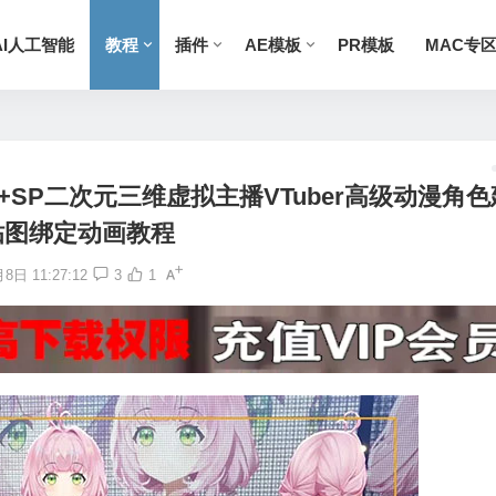
AI人工智能
教程
插件
AE模板
PR模板
MAC专
nder+SP二次元三维虚拟主播VTuber高级动漫角
贴图绑定动画教程
8日 11:27:12
3
1