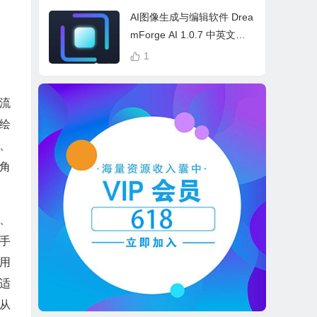
cess Bundle
AI图像生成与编辑软件 Drea
mForge AI 1.0.7 中英文多
语言 Win 本地离线运行
1
潮流
绘
、
漫角
r、
手
用
适
从