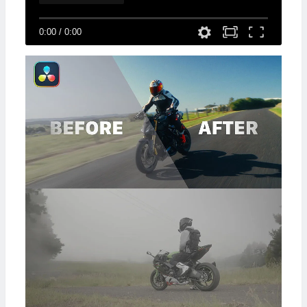
0:00
/
0:00