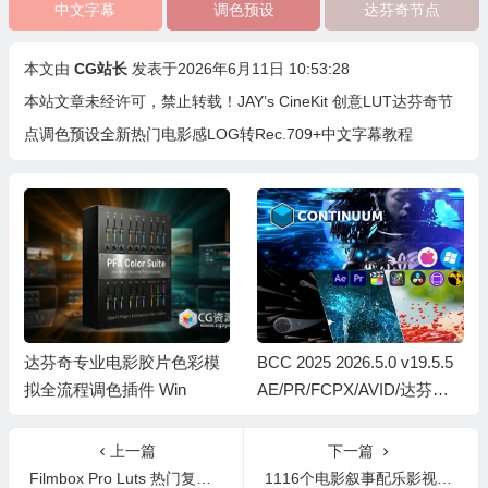
中文字幕
调色预设
达芬奇节点
本文由
CG站长
发表于2026年6月11日 10:53:28
本站文章未经许可，禁止转载！
JAY’s CineKit 创意LUT达芬奇节
点调色预设全新热门电影感LOG转Rec.709+中文字幕教程
达芬奇专业电影胶片色彩模
BCC 2025 2026.5.0 v19.5.5
拟全流程调色插件 Win
AE/PR/FCPX/AVID/达芬奇
视频特效插件Continuum Wi
n/Mac Intel/M芯片
上一篇
下一篇
Filmbox Pro Luts 热门复古美学高端电影制作Luts胶片模拟视频调色预设
1116个电影叙事配乐影视后期情感氛围渲染转场无损音效 Film Score Collection Vol 3