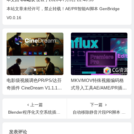
本站文章未经许可，禁止转载！
AE/PR智能AI脚本 GenBridge
V0.0.16
电影级视频调色PR/PS/达芬
MKV/MOV特殊视频编码格
奇插件 CineDream V1.1.11
式导入工具AE/AME/PR插件
Win+中文字幕教程
Influx v1.6.2 Win/Mac
上一篇
下一篇
Blender程序化天空系统插件 Pure-Sky Pro v7.0.39
自动移除静音片段PR脚本 Shhh V1.0.1 + 使用教程
发表评论