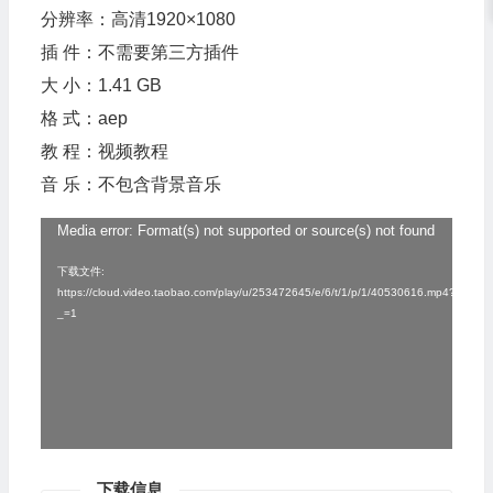
分辨率：高清1920×1080
插 件：不需要第三方插件
大 小：1.41 GB
格 式：aep
教 程：视频教程
音 乐：不包含背景音乐
Media error: Format(s) not supported or source(s) not found
视
频
下载文件:
https://cloud.video.taobao.com/play/u/253472645/e/6/t/1/p/1/40530616.mp4?
播
_=1
放
器
下载信息