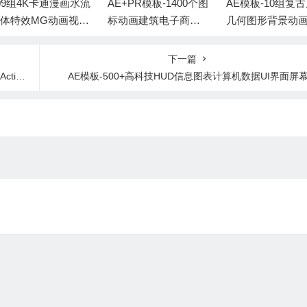
E+PR模板-1400个图
AE模板-10组复古风格
AE模板-250个漫
标动画建筑电子商务
几何图形背景动画 Ge
话框图形包卡通
物信息图表MG动画
ometric Backgrounds
气泡爆炸能量MG
元素
Comic FX V5
下一篇
ler
AE模板-500+高科技HUD信息图表计算机数据UI界面屏