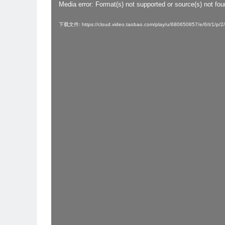
Media error: Format(s) not supported or source(s) not fo
视
频
下载文件: https://cloud.video.taobao.com/play/u/680650857/e/6/t/1/p
播
放
器