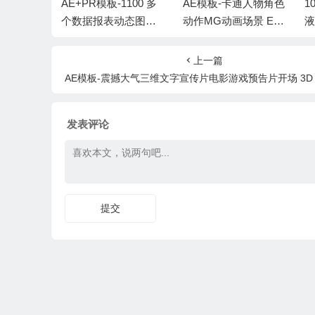
1100 多
AE模板-卡通人物角色
109组4K卡通漫画水流
A
动态图形
动作MG动画场景 Exp
液体特效MG动画视频
素动画 1
lainer World Character
素材 含透明通道背景
食
phic Pack
s
+AE工程 Comic Wate
上一篇
r FX BBV66
AE模板-震撼大气三维文字宣传片电影游戏预告片开场 3D Action Trai
发表评论