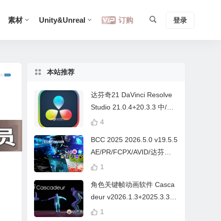
素材
Unity&Unreal
订购
登录
本站推荐
达芬奇21 DaVinci Resolve
Studio 21.0.4+20.3.3 中/英
文 Win/Mac
4
BCC 2025 2026.5.0 v19.5.5
AE/PR/FCPX/AVID/达芬奇
视频特效插件Continuum Wi
1
n/Mac Intel/M芯片
角色关键帧动画软件 Casca
deur v2026.1.3+2025.3.3
Win/Mac+中文字幕教程
1