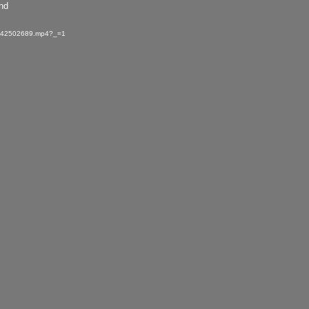
und
/2/42502689.mp4?_=1