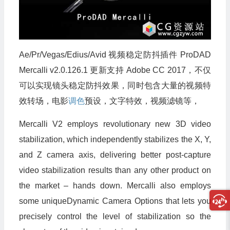
Ae/Pr/Vegas/Edius/Avid 视频稳定防抖插件 ProDAD
Mercalli v2.0.126.1 更新支持 Adobe CC 2017，不仅
可以实现镜头稳定防抖效果，同时包含大量的视频特
效转场，电影
调色
预设，文字特效，视频滤镜等，
Mercalli V2 employs revolutionary new 3D video
stabilization, which independently stabilizes the X, Y,
and Z camera axis, delivering better post-capture
video stabilization results than any other product on
the market – hands down. Mercalli also employs
some uniqueDynamic Camera Options that lets you
precisely control the level of stabilization so the