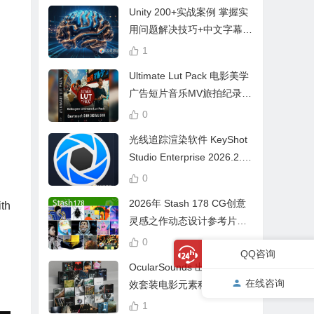
Unity 200+实战案例 掌握实
用问题解决技巧+中文字幕 L
earn Problem Solving
1
Ultimate Lut Pack 电影美学
广告短片音乐MV旅拍纪录片
视频调色预设
0
光线追踪渲染软件 KeyShot
Studio Enterprise 2026.2.1
Win中文版
0
2026年 Stash 178 CG创意
ith
灵感之作动态设计参考片广
告视频动画短片合集
0
QQ咨询
OcularSounds 出品终极音
在线咨询
效套装电影元素科幻氛围冲
击无人机音效素材包 Full Ac
1