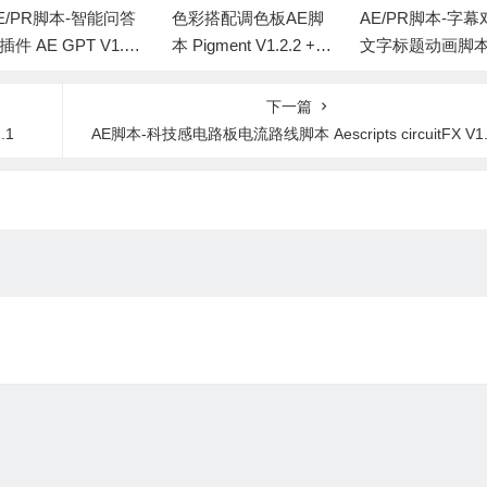
E/PR脚本-智能问答
色彩搭配调色板AE脚
AE/PR脚本-字幕
I插件 AE GPT V1.2.
本 Pigment V1.2.2 +
文字标题动画脚本 
+使用教程
使用教程
ptioneer V1.8.1 W
ac
下一篇
.1
AE脚本-科技感电路板电流路线脚本 Aescripts circuitFX V1.