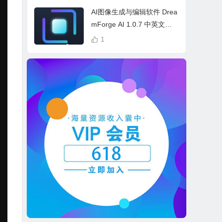
cess Bundle
AI图像生成与编辑软件 Drea
mForge AI 1.0.7 中英文多
语言 Win 本地离线运行
1