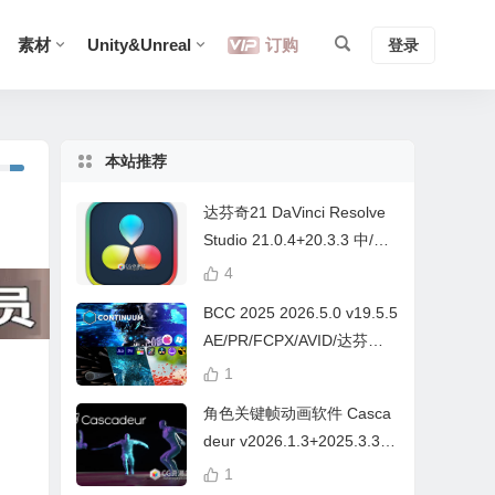
素材
Unity&Unreal
订购
登录
本站推荐
达芬奇21 DaVinci Resolve
Studio 21.0.4+20.3.3 中/英
文 Win/Mac
4
BCC 2025 2026.5.0 v19.5.5
AE/PR/FCPX/AVID/达芬奇
视频特效插件Continuum Wi
1
n/Mac Intel/M芯片
角色关键帧动画软件 Casca
deur v2026.1.3+2025.3.3
Win/Mac+中文字幕教程
1