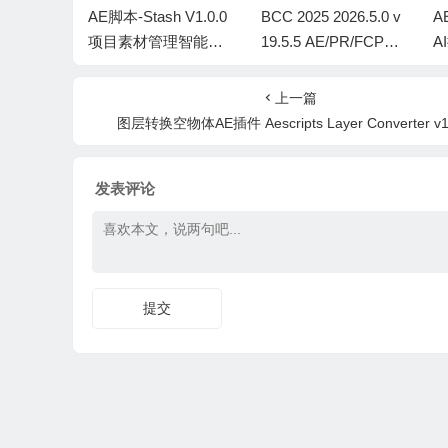
ack V1.
AE脚本-Stash V1.0.0
BCC 2025 2026.5.0 v
A
噪清理混音
项目素材管理智能搜
19.5.5 AE/PR/FCPX/A
A
本汉化版
索面板 + 中文字幕教
VID/达芬奇视频特效
7
教程
程
插件Continuum Win/M
上一篇
ac Intel/M芯片
图层转换空物体AE插件 Aescripts Layer Converter v1
发表评论