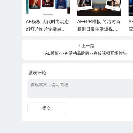
代时尚动态
AE+PR模板-简洁时尚
AE模板-手机APP移动
A
轮播展示
相册日常生活短视频
应用推广宣传视频展
音乐
照片开场片头 + 背景
示+背景音乐
动
音乐
上一篇
AE模板-业务活动品牌商业宣传视频开场片头
发表评论