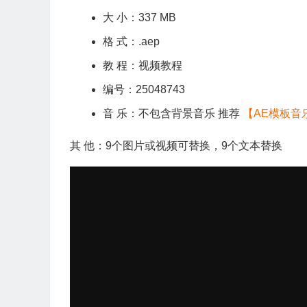
大 小：337 MB
格 式：.aep
教 程：视频教程
编号：25048743
音 乐：不包含背景音乐 推荐
【AE模板音
其 他：9个图片或视频可替换，9个文本替换