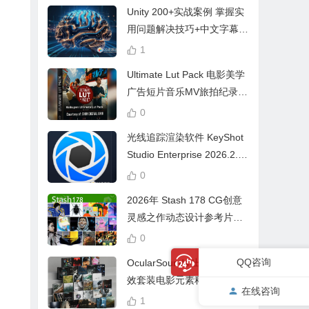
Unity 200+实战案例 掌握实
用问题解决技巧+中文字幕 L
earn Problem Solving
1
Ultimate Lut Pack 电影美学
广告短片音乐MV旅拍纪录片
视频调色预设
0
光线追踪渲染软件 KeyShot
Studio Enterprise 2026.2.1
Win中文版
0
2026年 Stash 178 CG创意
灵感之作动态设计参考片广
告视频动画短片合集
0
QQ咨询
OcularSounds 出品终极音
效套装电影元素科幻氛围冲
在线咨询
击无人机音效素材包 Full Ac
1