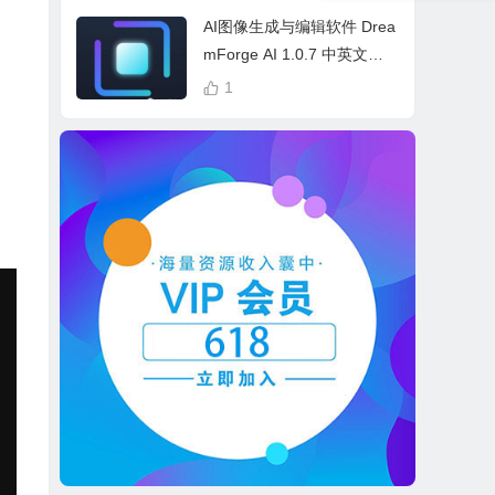
cess Bundle
AI图像生成与编辑软件 Drea
mForge AI 1.0.7 中英文多
语言 Win 本地离线运行
1