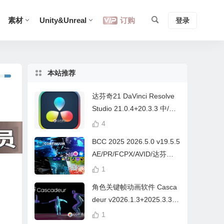
素材
Unity&Unreal
订购
登录
本站推荐
达芬奇21 DaVinci Resolve
Studio 21.0.4+20.3.3 中/英
文 Win/Mac
4
BCC 2025 2026.5.0 v19.5.5
AE/PR/FCPX/AVID/达芬奇
视频特效插件Continuum Wi
1
n/Mac Intel/M芯片
角色关键帧动画软件 Casca
deur v2026.1.3+2025.3.3
Win/Mac+中文字幕教程
1