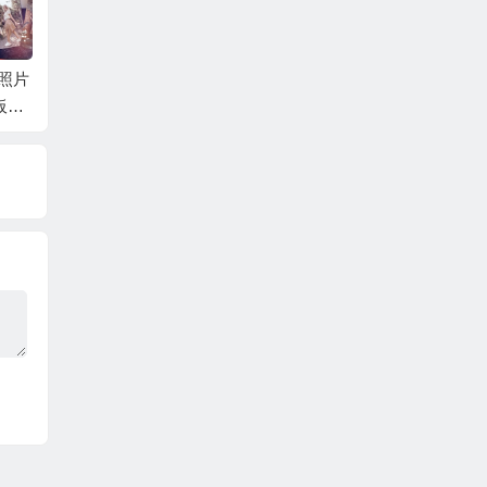
尚企业
AE模板-快速时尚商务
AE模板-复古回忆梦幻
AE模
包装
合作企业团队宣传片
光斑背景回忆照片相
幻灯片
头+背景音乐
册人物介绍片头 + 背
动画 
景音乐