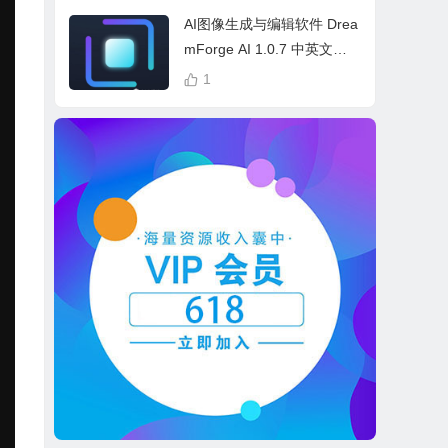
cess Bundle
AI图像生成与编辑软件 Drea
mForge AI 1.0.7 中英文多
语言 Win 本地离线运行
1