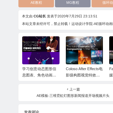
AE教程
MG教程
循环动
本文由
CG站长
发表于2020年7月29日 23:13:51
本站文章未经许可，禁止转载！
运动设计学院-AE循环动画
创意运动图
学习创意动态图形信
Coloso After Effects电
F
tion M
息图表、角色动画、
影级构图视觉特效合
imation 中
转场、2.5D风格和拼
成艺术AE教程 The Art
战
贴画6种风格AE教程
of Cinematic Composi
+
上一篇
+中文字幕
ting
AE模板-三维霓虹灯图形新闻报道开场视频片头
发表评论