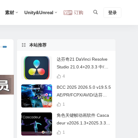
素材
Unity&Unreal
订购
登录
本站推荐
达芬奇21 DaVinci Resolve
Studio 21.0.4+20.3.3 中/英
文 Win/Mac
4
BCC 2025 2026.5.0 v19.5.5
AE/PR/FCPX/AVID/达芬奇
视频特效插件Continuum Wi
1
n/Mac Intel/M芯片
角色关键帧动画软件 Casca
deur v2026.1.3+2025.3.3
Win/Mac+中文字幕教程
1