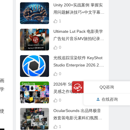
Unity 200+实战案例 掌握实
用问题解决技巧+中文字幕 L
earn Problem Solving
1
Ultimate Lut Pack 电影美学
广告短片音乐MV旅拍纪录片
视频调色预设
0
光线追踪渲染软件 KeyShot
Studio Enterprise 2026.2.1
Win中文版
0
画
2026年 Stash 178 CG创意
QQ咨询
学
灵感之作动态设计参考片广
告视频动画短片合集
在线咨询
0
OcularSounds 出品终极音
使
效套装电影元素科幻氛围冲
击无人机音效素材包 Full Ac
1