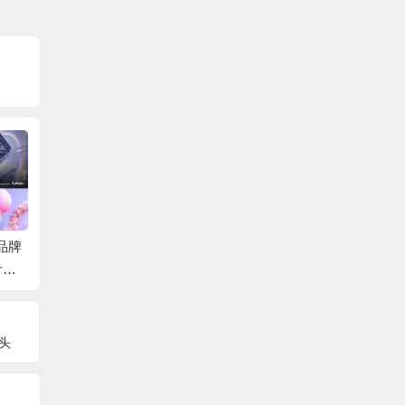
e品牌
中英文字幕-Coloso C
AE+C4D+Redshift制
AE+C
计动
4D+Octane+AE三维
作精美产品动画渲染
形动画教
幕
动态图形创意视觉动
教程+中英文字幕 Pro
aster 
画教程
duct Perfection
文字幕
片头