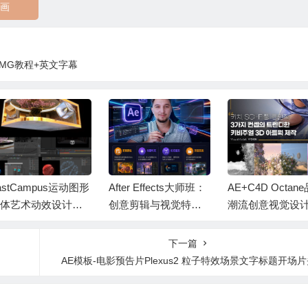
画
MG教程+英文字幕
astCampus运动图形
After Effects大师班：
AE+C4D Octan
媒体艺术动效设计实
创意剪辑与视觉特效
潮流创意视觉设
课程AE+C4D教程
实战训练视频AE教程
画教程+中英文字
中文字幕
+中文字幕 Video Edits
下一篇
and Creative Editing
AE模板-电影预告片Plexus2 粒子特效场景文字标题开场