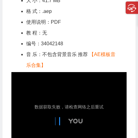
大 小：41.7 MB
格 式：.aep
使用说明：PDF
教 程：无
编号：34042148
音 乐：不包含背景音乐 推荐
【AE模板音
乐合集】