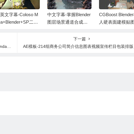
英文字幕-Coloso M
中文字幕-掌握Blender
CGBoost Blend
ya+Blender+SP二次
图层场景通道合成工
人硬表面建模贴
三维虚拟主播VTube
作流程基础教程 Mast
质绑定动画渲染
高级动漫角色建模贴
ering Layers, Scenes
教程 Robotic Plan
下一篇
图绑定动画教程
& Compositing in Blen
+中文字幕
omo
AE模板-214组商务公司简介信息图表视频宣传栏目包装排版片头
der