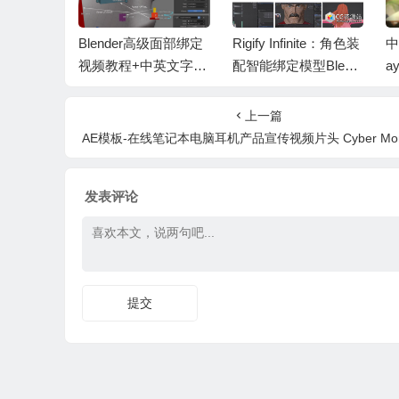
nder+SP
Blender高级面部绑定
Rigify Infinite：角色装
中
模与贴图
视频教程+中英文字幕
配智能绑定模型Blend
a
e Prop
Advanced Facial Riggi
er课程+中文字幕
元
ng
r
上一篇
AE模板-在线笔记本电脑耳机产品宣传视频片头 Cyber Monday Product Pr
发表评论