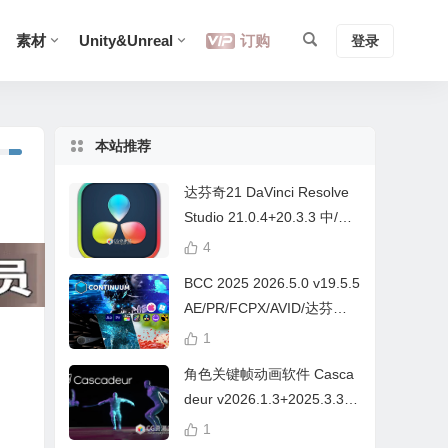
素材
Unity&Unreal
订购
登录
本站推荐
达芬奇21 DaVinci Resolve
Studio 21.0.4+20.3.3 中/英
文 Win/Mac
4
BCC 2025 2026.5.0 v19.5.5
AE/PR/FCPX/AVID/达芬奇
视频特效插件Continuum Wi
1
n/Mac Intel/M芯片
角色关键帧动画软件 Casca
deur v2026.1.3+2025.3.3
Win/Mac+中文字幕教程
1