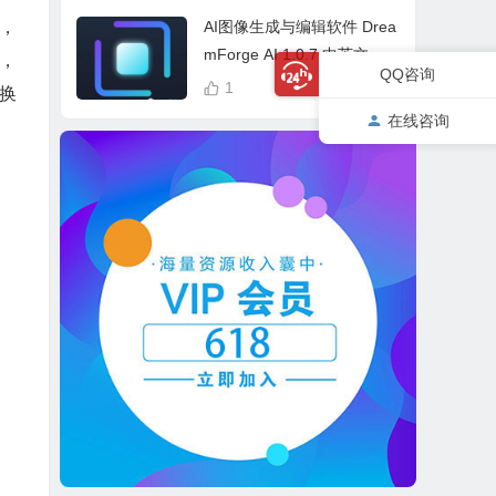
cess Bundle
始，
AI图像生成与编辑软件 Drea
mForge AI 1.0.7 中英文多
，
QQ咨询
语言 Win 本地离线运行
1
换
在线咨询