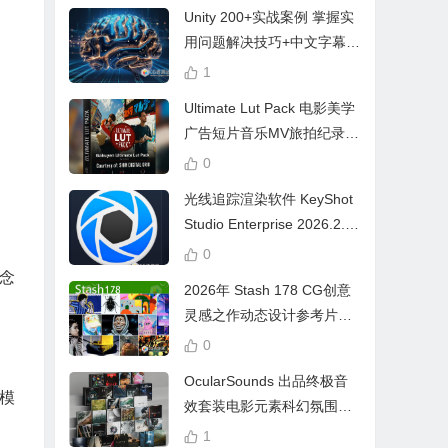
Unity 200+实战案例 掌握实
用问题解决技巧+中文字幕 L
earn Problem Solving
1
Ultimate Lut Pack 电影美学
广告短片音乐MV旅拍纪录片
视频调色预设
0
光线追踪渲染软件 KeyShot
Studio Enterprise 2026.2.1
Win中文版
0
概念
2026年 Stash 178 CG创意
灵感之作动态设计参考片广
告视频动画短片合集
0
OcularSounds 出品终极音
模
效套装电影元素科幻氛围冲
击无人机音效素材包 Full Ac
1