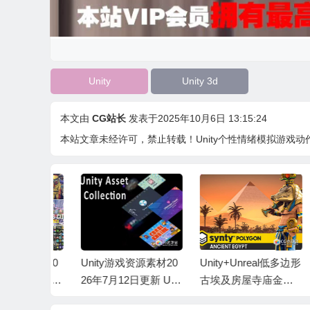
Unity
Unity 3d
本文由
CG站长
发表于2025年10月6日 13:15:24
本站文章未经许可，禁止转载！
Unity个性情绪模拟游戏动作 Lo
资源素材20
Unity游戏资源素材20
Unity+Unreal低多边形
U
新 Unity
26年7月12日更新 Unit
古埃及房屋寺庙金字
ot
y Asset
塔部件素材包 Ancient