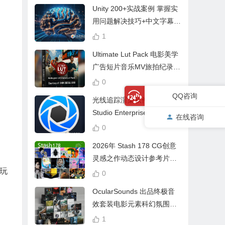
Unity 200+实战案例 掌握实
用问题解决技巧+中文字幕 L
earn Problem Solving
1
Ultimate Lut Pack 电影美学
广告短片音乐MV旅拍纪录片
视频调色预设
0
QQ咨询
光线追踪渲染软件 KeyShot
Studio Enterprise 2026.2.1
在线咨询
Win中文版
0
2026年 Stash 178 CG创意
灵感之作动态设计参考片广
玩
告视频动画短片合集
0
OcularSounds 出品终极音
效套装电影元素科幻氛围冲
击无人机音效素材包 Full Ac
1