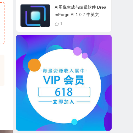
cess Bundle
AI图像生成与编辑软件 Drea
mForge AI 1.0.7 中英文多
语言 Win 本地离线运行
1