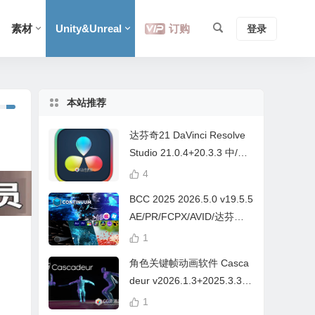
素材
Unity&Unreal
订购
登录
本站推荐
达芬奇21 DaVinci Resolve
Studio 21.0.4+20.3.3 中/英
文 Win/Mac
4
BCC 2025 2026.5.0 v19.5.5
AE/PR/FCPX/AVID/达芬奇
视频特效插件Continuum Wi
1
n/Mac Intel/M芯片
角色关键帧动画软件 Casca
deur v2026.1.3+2025.3.3
Win/Mac+中文字幕教程
1