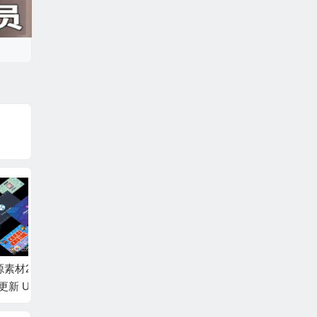
材20
Unity奇幻低多边形3D
Unity简约休闲图形用
Unit
nit
模型包 Fantasy v2.1
户界面 GUI Pro – Sim
26年8
ple Casual v1.0.7
Asset