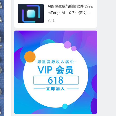
cess Bundle
AI图像生成与编辑软件 Drea
mForge AI 1.0.7 中英文多
语言 Win 本地离线运行
1