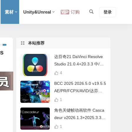
素材
Unity&Unreal
订购
登录
本站推荐
s
达芬奇21 DaVinci Resolve
Studio 21.0.4+20.3.3 中/英
文 Win/Mac
4
BCC 2025 2026.5.0 v19.5.5
AE/PR/FCPX/AVID/达芬奇
视频特效插件Continuum Wi
1
n/Mac Intel/M芯片
角色关键帧动画软件 Casca
deur v2026.1.3+2025.3.3
Win/Mac+中文字幕教程
1