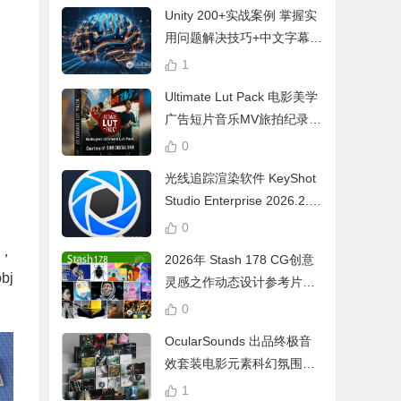
Unity 200+实战案例 掌握实
用问题解决技巧+中文字幕 L
earn Problem Solving
1
Ultimate Lut Pack 电影美学
广告短片音乐MV旅拍纪录片
视频调色预设
0
光线追踪渲染软件 KeyShot
Studio Enterprise 2026.2.1
Win中文版
0
，
2026年 Stash 178 CG创意
bj
灵感之作动态设计参考片广
告视频动画短片合集
0
OcularSounds 出品终极音
效套装电影元素科幻氛围冲
击无人机音效素材包 Full Ac
1