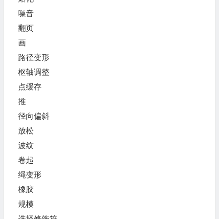
噪音
翻页
画
路径变形
枢轴调整
点缓存
推
径向偏斜
放松
波纹
卷起
绳变形
橡胶
规模
选择修饰符