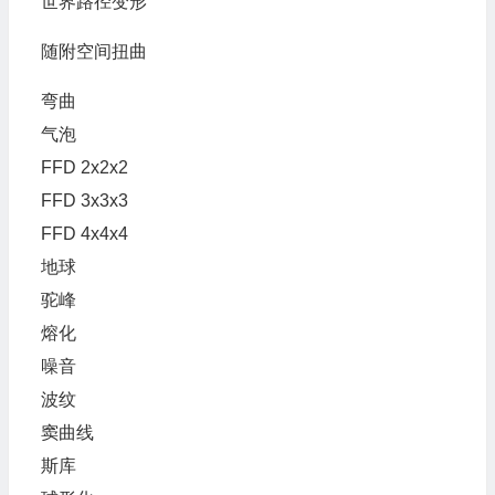
世界路径变形
随附空间扭曲
弯曲
气泡
FFD 2x2x2
FFD 3x3x3
FFD 4x4x4
地球
驼峰
熔化
噪音
波纹
窦曲线
斯库