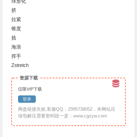
球形化
挤
拉紧
锥度
捻
海浪
挥手
Zstretch
资源下载
仅限VIP下载
登录
网盘链接失效,客服QQ：2995738052，本网站压
缩包解压需要密码统一是：www.cgzyw.com