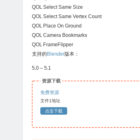
QOL Select Same Size
QOL Select Same Vertex Count
QOL Place On Ground
QOL Camera Bookmarks
QOL FrameFlipper
支持的
Blender
版本：
5.0 – 5.1
资源下载
免费资源
文件1地址
点击下载