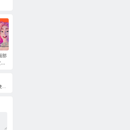
像面部
Blender插件科幻硬面
工业模型曲面模型设
Blen
定工
无损建模工具ND – No
计Blender插件 Surfac
插件 Ret
n Destructive Modellin
ePsycho v0.10.3 + 使
9+中
g V2.2.1
用教程
程