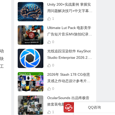
Unity 200+实战案例 掌握实
用问题解决技巧+中文字幕 L
earn Problem Solving
1
Ultimate Lut Pack 电影美学
广告短片音乐MV旅拍纪录片
视频调色预设
0
动
光线追踪渲染软件 KeyShot
Studio Enterprise 2026.2.1
块
Win中文版
0
工
2026年 Stash 178 CG创意
灵感之作动态设计参考片广
告视频动画短片合集
0
OcularSounds 出品终极音
效套装电影元素科幻氛围冲
QQ咨询
击无人机音效素材包 Full Ac
1