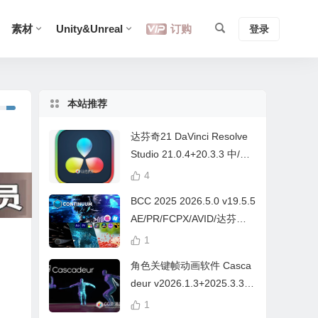
素材
Unity&Unreal
订购
登录
本站推荐
达芬奇21 DaVinci Resolve
Studio 21.0.4+20.3.3 中/英
文 Win/Mac
4
BCC 2025 2026.5.0 v19.5.5
AE/PR/FCPX/AVID/达芬奇
视频特效插件Continuum Wi
1
n/Mac Intel/M芯片
角色关键帧动画软件 Casca
deur v2026.1.3+2025.3.3
Win/Mac+中文字幕教程
1