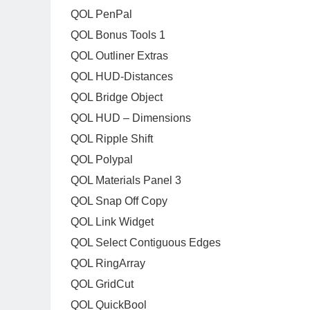
QOL PenPal
QOL Bonus Tools 1
QOL Outliner Extras
QOL HUD-Distances
QOL Bridge Object
QOL HUD – Dimensions
QOL Ripple Shift
QOL Polypal
QOL Materials Panel 3
QOL Snap Off Copy
QOL Link Widget
QOL Select Contiguous Edges
QOL RingArray
QOL GridCut
QOL QuickBool