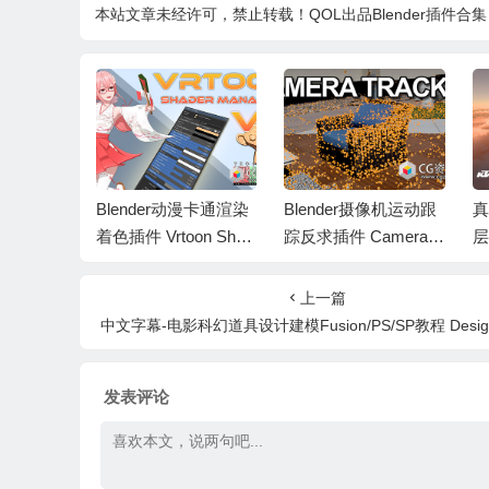
本站文章未经许可，禁止转载！
QOL出品Blender插件合集 Qol T
重新拓扑工具
Blender动漫卡通渲染
Blender摄像机运动跟
真
low 4.1.
着色插件 Vrtoon Shad
踪反求插件 Camera T
层
教程
er Manager V2.3.7
racker v6.0.1
al
上一篇
中文字幕-电影科幻道具设计建模Fusion/PS/SP教程 Designing Sci-Fi Props for 
发表评论