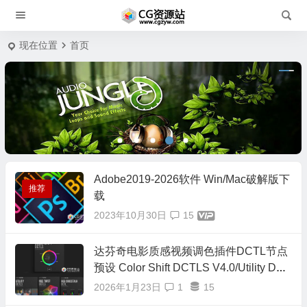
现在位置
首页
Adobe2019-2026软件 Win/Mac破解版下
推荐
载
2023年10月30日
15
达芬奇电影质感视频调色插件DCTL节点
预设 Color Shift DCTLS V4.0/Utility DCT
L/Hue Twist V2/RGB Crosstalk/RGB Spli
2026年1月23日
1
15
t/正式版16套合集