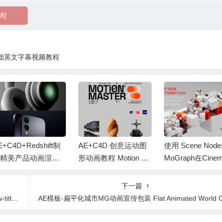
程
基础英文字幕视频教程
E+C4D+Redshift制
AE+C4D 创意运动图
使用 Scene Nod
精美产品动画渲染
形动画教程 Motion M
MoGraph在Cinem
程+中英文字幕 Pro
aster OP Animation 中
D中创建 Oct Tr
ct Perfection
文字幕
+中文字幕教程
下一篇
ack
AE模板-扁平化城市MG动画宣传包装 Flat Animated World Citie