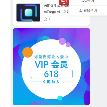
QQ咨询
cess Bundle
AI图像生成与编辑软件 Drea
在线咨询
mForge AI 1.0.7 中英文多
语言 Win 本地离线运行
1