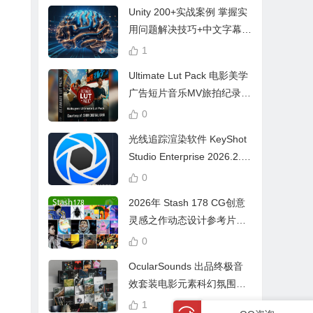
Unity 200+实战案例 掌握实
用问题解决技巧+中文字幕 L
earn Problem Solving
1
Ultimate Lut Pack 电影美学
广告短片音乐MV旅拍纪录片
视频调色预设
0
光线追踪渲染软件 KeyShot
Studio Enterprise 2026.2.1
Win中文版
0
2026年 Stash 178 CG创意
灵感之作动态设计参考片广
告视频动画短片合集
0
OcularSounds 出品终极音
效套装电影元素科幻氛围冲
击无人机音效素材包 Full Ac
1