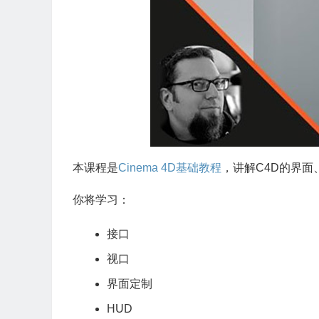
本课程是
Cinema 4D
基础教程
，讲解C4D的界
你将学习：
接口
视口
界面定制
HUD