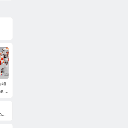
es和
C4D三维建模、程序
FastCampus运动图形
Prompt 
a 4
化生成及可视化工作
媒体艺术动效设计实
1.0.
ee系统
流资产预设合集 Druc
战课程AE+C4D教程
软件 W
kli Tools V2+中文字幕
+中文字幕
教程
s