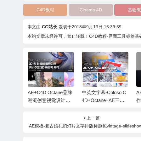
C4D教程
Cinema 4D
基础教
本文由
CG站长
发表于2018年9月13日 16:39:59
本站文章未经许可，禁止转载！
C4D教程-界面工具标签
cture AI V
AE+C4D Octane品牌
中英文字幕-Coloso C
A
I图像生成
潮流创意视觉设计动
4D+Octane+AE三维
作
画教程+中英文字幕
动态图形创意视觉动
教
画教程
du
上一篇
AE模板-复古婚礼幻灯片文字排版标题包vintage-slideshow-titles-p