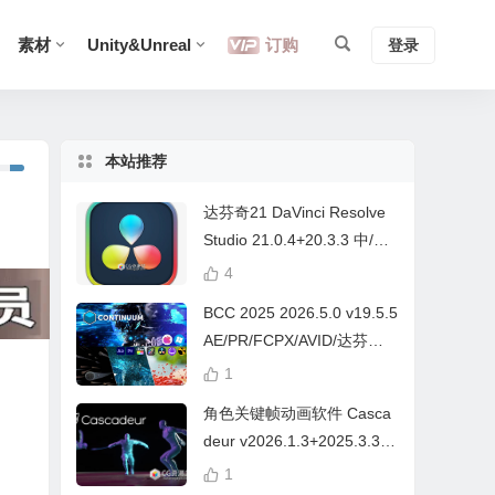
素材
Unity&Unreal
订购
登录
本站推荐
达芬奇21 DaVinci Resolve
Studio 21.0.4+20.3.3 中/英
文 Win/Mac
4
BCC 2025 2026.5.0 v19.5.5
AE/PR/FCPX/AVID/达芬奇
视频特效插件Continuum Wi
1
n/Mac Intel/M芯片
角色关键帧动画软件 Casca
deur v2026.1.3+2025.3.3
Win/Mac+中文字幕教程
1