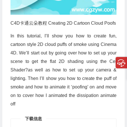
C4D卡通云朵教程 Creating 2D Cartoon Cloud Poofs
In this tutorial, I’ll show you how to create fun,
cartoon style 2D cloud puffs of smoke using Cinema
4D. We’ll start out by going over how to set up your
scene to get the flat 2D shading using the Cel
Shader?as well as how to set up your camera &
lighting. Then I’ll show you how to create the puff of
smoke and how to animate it ‘poofing’ on and move
on to cover how I animated the dissipation animate
off
下载信息