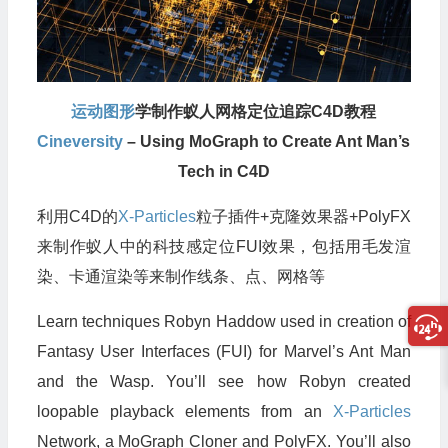
运动图形
学制作蚁人网格定位追踪C4D教程
Cineversity
– Using MoGraph to Create Ant Man’s
Tech in C4D
利用C4D的
X-Particles
粒子插件+克隆效果器+PolyFX
来制作蚁人中的科技感定位FUI效果，包括用毛发渲
染、卡通渲染等来制作线条、点、网格等
Learn techniques Robyn Haddow used in creation of
Fantasy User Interfaces (FUI) for Marvel’s Ant Man
and the Wasp. You’ll see how Robyn created
loopable playback elements from an
X-Particles
Network, a MoGraph Cloner and PolyFX. You’ll also