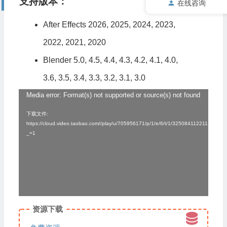
支持版本：
在线咨询
After Effects 2026, 2025, 2024, 2023,
2022, 2021, 2020
Blender 5.0, 4.5, 4.4, 4.3, 4.2, 4.1, 4.0,
3.6, 3.5, 3.4, 3.3, 3.2, 3.1, 3.0
Media error: Format(s) not supported or source(s) not found
视
频
下载文件:
https://cloud.video.taobao.com//play/u/705956171/p/1/e/6/t/1/325084112211.mp4?
播
_=1
放
器
资源下载